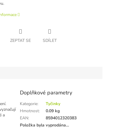
vu.
informace
ZEPTAT SE
SDÍLET
Doplňkové parametry
ení.
Kategorie
:
Tyčinky
vyznačují
Hmotnost
:
0.09 kg
é a
EAN
:
8594012320383
Položka byla vyprodána…