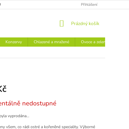
Ů
Přihlášení
NÁKUPNÍ
Prázdný košík
KOŠÍK
Konzervy
Chlazené a mražené
Ovoce a zelenina
Náp
Kč
ntálně nedostupné
byla vyprodána…
ny všem, co rádi ostré a kořeněné speciality. Výborné