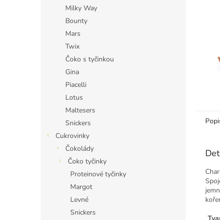
n
Milky Way
e
Bounty
l
Mars
Twix
Čoko s tyčinkou
Gina
Piacelli
Lotus
Maltesers
Popi
Snickers
Cukrovinky
Čokolády
Det
Čoko tyčinky
Char
Proteinové tyčinky
Spoj
Margot
jemn
koře
Levné
Snickers
Tvar