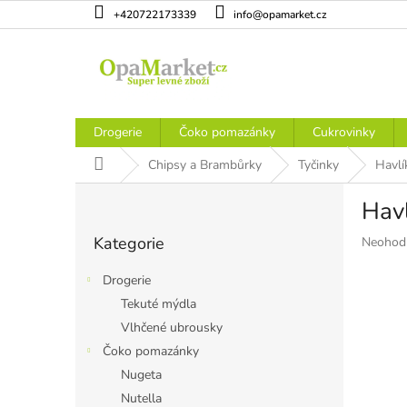
Přejít
+420722173339
info@opamarket.cz
na
obsah
Drogerie
Čoko pomazánky
Cukrovinky
Domů
Chipsy a Brambůrky
Tyčinky
Havlí
P
Havl
o
Přeskočit
s
Kategorie
Průměr
Neohod
kategorie
t
hodnoce
r
produkt
Drogerie
a
je
Tekuté mýdla
n
0,0
Vlhčené ubrousky
z
n
5
í
Čoko pomazánky
hvězdiče
p
Nugeta
a
Nutella