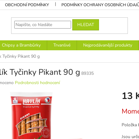
OBCHODNÍ PODMÍNKY
PODMÍNKY OCHRANY OSOBNÍCH ÚDAJ
HLEDAT
Chipsy a Brambůrky
Trvanlivé
Nejprodávanější produkty
k Tyčinky Pikant 90 g
ík Tyčinky Pikant 90 g
89335
né
noceno
Podrobnosti hodnocení
ní
13 
u
Měrná
Mome
cena:
k.
Položka 
Jsou urče