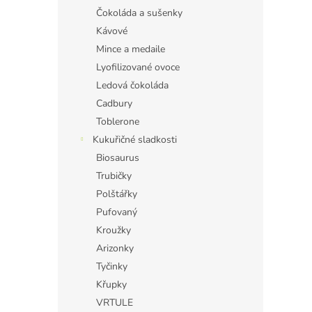
Čokoláda a sušenky
Kávové
Mince a medaile
Lyofilizované ovoce
Ledová čokoláda
Cadbury
Toblerone
Kukuřičné sladkosti
Biosaurus
Trubičky
Polštářky
Pufovaný
Kroužky
Arizonky
Tyčinky
Křupky
VRTULE