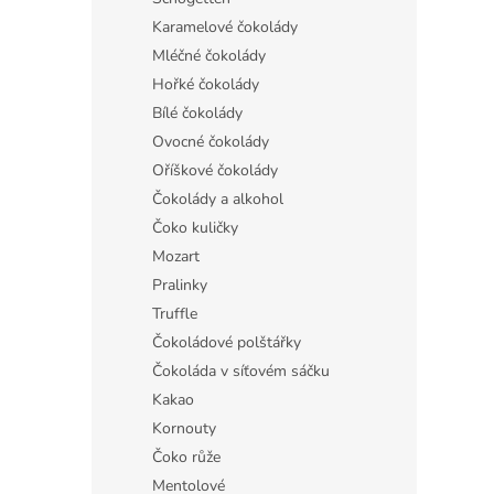
Karamelové čokolády
Mléčné čokolády
Hořké čokolády
Bílé čokolády
Ovocné čokolády
Oříškové čokolády
Čokolády a alkohol
Čoko kuličky
Mozart
Pralinky
Truffle
Čokoládové polštářky
Čokoláda v síťovém sáčku
Kakao
Kornouty
Čoko růže
Mentolové