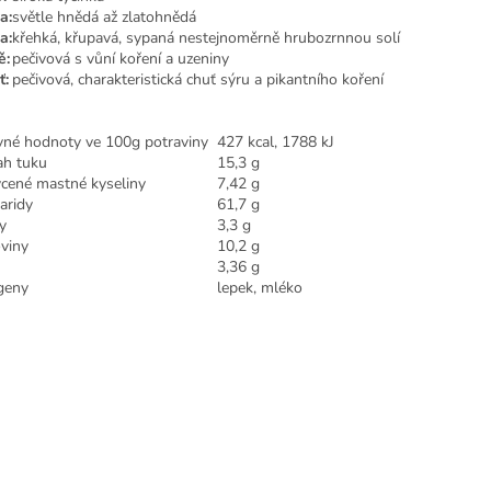
a:
světle hnědá až zlatohnědá
a:
křehká, křupavá, sypaná nestejnoměrně hrubozrnnou solí
ě:
pečivová s vůní koření a uzeniny
ť:
pečivová, charakteristická chuť sýru a pikantního koření
vné hodnoty ve 100g potraviny
427 kcal, 1788 kJ
h tuku
15,3 g
cené mastné kyseliny
7,42 g
aridy
61,7 g
y
3,3 g
oviny
10,2 g
3,36 g
geny
lepek, mléko