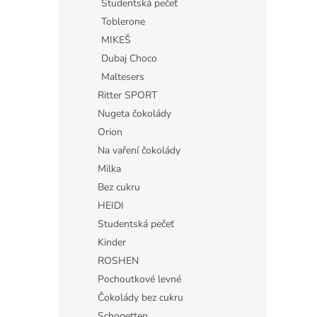
Studentská pečeť
Toblerone
MIKEŠ
Dubaj Choco
Maltesers
Ritter SPORT
Nugeta čokolády
Orion
Na vaření čokolády
Milka
Bez cukru
HEIDI
Studentská pečeť
Kinder
ROSHEN
Pochoutkové levné
Čokolády bez cukru
Schogetten