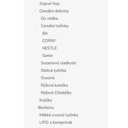
Sojové řezy
Cereální dobroty
Do mléka
Cereální tyčinky
BA
CORNY
NESTLE
Sante
Sezamové sladkosti
Obilná tyčinka
Ovesné
Rýžová kolečka
Rýžové Chlebíčky
Kuličky
Bonbony
Měkké ovocné tyčinky
LIPO a komprimát