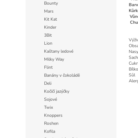
Bounty
Barv
Kůrk
Mars
Vůn
Kit Kat
Chu
Kinder
3Bit
Výži
Lion
Obsa
Kaštany ledové
Nasy
Sach
Milky Way
Cukr
Flint
Bílk
Sůl
Banány v čokoládě
Aler
Deli
Kočičí jazýčky
Sojové
Twix
Knoppers
Roshen
Kofila