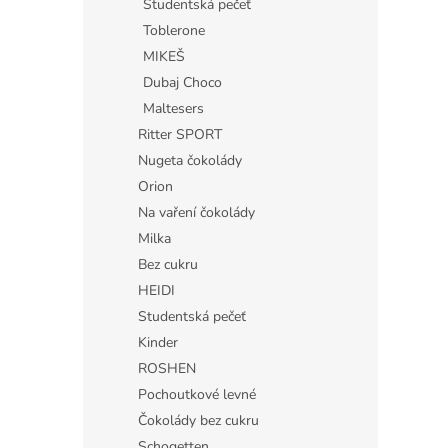
Studentská pečeť
Toblerone
MIKEŠ
Dubaj Choco
Maltesers
Ritter SPORT
Nugeta čokolády
Orion
Na vaření čokolády
Milka
Bez cukru
HEIDI
Studentská pečeť
Kinder
ROSHEN
Pochoutkové levné
Čokolády bez cukru
Schogetten