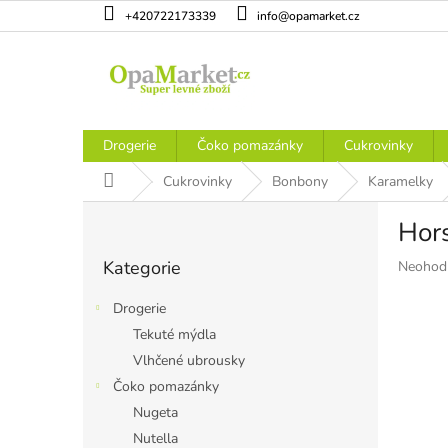
Přejít
+420722173339
info@opamarket.cz
na
obsah
Drogerie
Čoko pomazánky
Cukrovinky
Domů
Cukrovinky
Bonbony
Karamelky
P
Hor
o
Přeskočit
s
Kategorie
Průměr
Neohod
kategorie
t
hodnoce
r
produkt
Drogerie
a
je
Tekuté mýdla
n
0,0
Vlhčené ubrousky
z
n
5
í
Čoko pomazánky
hvězdiče
p
Nugeta
a
Nutella