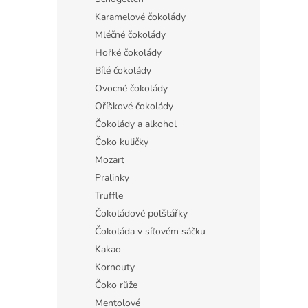
Karamelové čokolády
Mléčné čokolády
Hořké čokolády
Bílé čokolády
Ovocné čokolády
Oříškové čokolády
Čokolády a alkohol
Čoko kuličky
Mozart
Pralinky
Truffle
Čokoládové polštářky
Čokoláda v síťovém sáčku
Kakao
Kornouty
Čoko růže
Mentolové