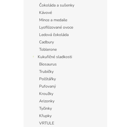
Čokoláda a sušenky
Kávové
Mince a medaile
Lyofilizované ovoce
Ledová čokoláda
Cadbury
Toblerone
Kukuřičné sladkosti
Biosaurus
Trubičky
Polštářky
Pufovaný
Kroužky
Arizonky
Tyčinky
Křupky
VRTULE