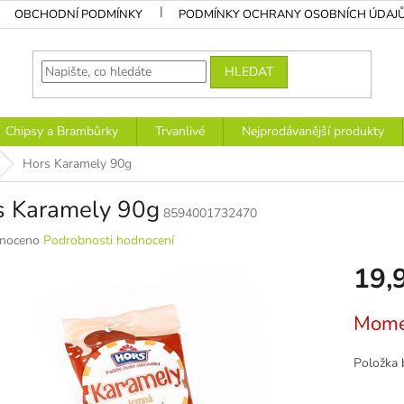
OBCHODNÍ PODMÍNKY
PODMÍNKY OCHRANY OSOBNÍCH ÚDAJ
HLEDAT
Chipsy a Brambůrky
Trvanlivé
Nejprodávanější produkty
Hors Karamely 90g
s Karamely 90g
8594001732470
né
noceno
Podrobnosti hodnocení
ní
19,
u
Měrná
Mome
cena:
k.
Položka 