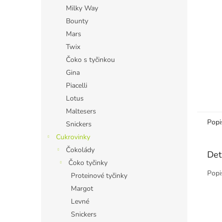
n
Milky Way
e
Bounty
l
Mars
Twix
Čoko s tyčinkou
Gina
Piacelli
Lotus
Maltesers
Popi
Snickers
Cukrovinky
Čokolády
Det
Čoko tyčinky
Popi
Proteinové tyčinky
Margot
Levné
Snickers