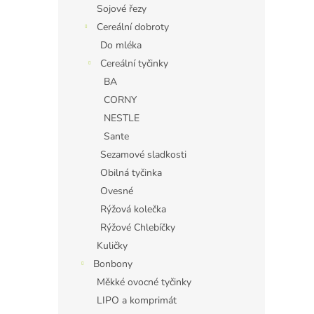
Sojové řezy
Cereální dobroty
Do mléka
Cereální tyčinky
BA
CORNY
NESTLE
Sante
Sezamové sladkosti
Obilná tyčinka
Ovesné
Rýžová kolečka
Rýžové Chlebíčky
Kuličky
Bonbony
Měkké ovocné tyčinky
LIPO a komprimát