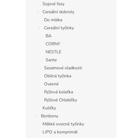
Sojové řezy
Cereální dobroty
Do mléka
Cereální tyčinky
BA
CORNY
NESTLE
Sante
Sezamové sladkosti
Obilná tyčinka
Ovesné
Rýžová kolečka
Rýžové Chlebíčky
Kuličky
Bonbony
Měkké ovocné tyčinky
LIPO a komprimát