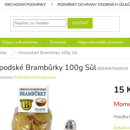
OBCHODNÍ PODMÍNKY
PODMÍNKY OCHRANY OSOBNÍCH ÚDAJ
HLEDAT
Chipsy a Brambůrky
Trvanlivé
Nejprodávanější produkty
ůrky
Hospodské Brambůrky 100g Sůl
podské Brambůrky 100g Sůl
8594067540019
né
noceno
Podrobnosti hodnocení
ní
15 
u
Měrná
Mome
cena:
k.
Položka 
Detailní 