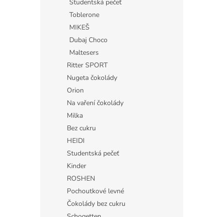
Studentská pečeť
Toblerone
MIKEŠ
Dubaj Choco
Maltesers
Ritter SPORT
Nugeta čokolády
Orion
Na vaření čokolády
Milka
Bez cukru
HEIDI
Studentská pečeť
Kinder
ROSHEN
Pochoutkové levné
Čokolády bez cukru
Schogetten