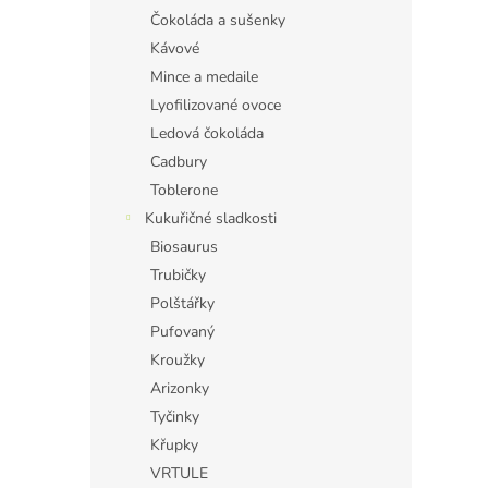
Čokoláda a sušenky
Kávové
Mince a medaile
Lyofilizované ovoce
Ledová čokoláda
Cadbury
Toblerone
Kukuřičné sladkosti
Biosaurus
Trubičky
Polštářky
Pufovaný
Kroužky
Arizonky
Tyčinky
Křupky
VRTULE