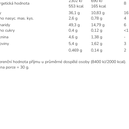
2302 kJ
690 kJ
rgetická hodnota
8
553 kcal
165 kcal
y
36,1 g
10,83 g
16
ho nasyc. mas. kys.
2,6 g
0,78 g
4
haridy
49,3 g
14,79 g
6
oho cukry
0,4 g
0,12 g
<1
knina
4,6 g
1,38 g
-
oviny
5,4 g
1,62 g
3
0,469 g
0,14 g
2
erenční hodnota příjmu u průměrné dospělé osoby (8400 kJ/2000 kcal).
dna porce = 30 g.