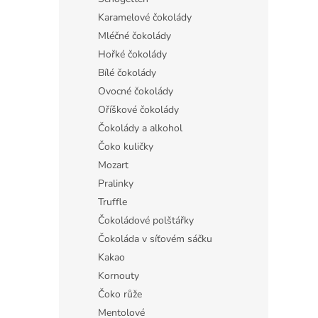
Karamelové čokolády
Mléčné čokolády
Hořké čokolády
Bílé čokolády
Ovocné čokolády
Oříškové čokolády
Čokolády a alkohol
Čoko kuličky
Mozart
Pralinky
Truffle
Čokoládové polštářky
Čokoláda v síťovém sáčku
Kakao
Kornouty
Čoko růže
Mentolové