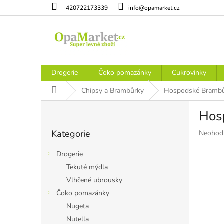
Přejít
+420722173339
info@opamarket.cz
na
obsah
Drogerie
Čoko pomazánky
Cukrovinky
Domů
Chipsy a Brambůrky
Hospodské Bramb
P
Hos
o
Přeskočit
s
Kategorie
Průměr
Neohod
kategorie
t
hodnoce
r
produkt
Drogerie
a
je
Tekuté mýdla
n
0,0
Vlhčené ubrousky
z
n
5
í
Čoko pomazánky
hvězdiče
p
Nugeta
a
Nutella