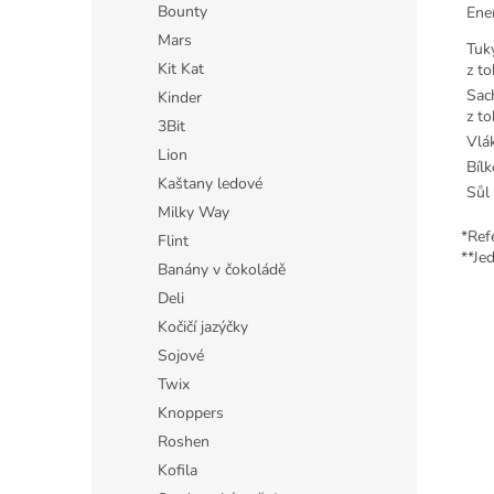
Bounty
Ene
Mars
Tuk
Kit Kat
z to
Sac
Kinder
z t
3Bit
Vlá
Lion
Bílk
Kaštany ledové
Sůl
Milky Way
*Ref
Flint
**Je
Banány v čokoládě
Deli
Kočičí jazýčky
Sojové
Twix
Knoppers
Roshen
Kofila