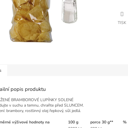
TISK
s
ailní popis produktu
ŽENÉ BRAMBOROVÉ LUPÍNKY SOLENÉ
dujte v suchu a temnu, chraňte před SLUNCEM.
ení:
brambory, rostlinný olej řepkový, sůl jedlá.
měrné výživové hodnoty na
100 g
porce 30 g**
% 