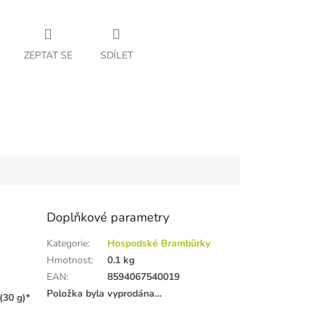
ZEPTAT SE
SDÍLET
Doplňkové parametry
Kategorie
:
Hospodské Brambůrky
Hmotnost
:
0.1 kg
EAN
:
8594067540019
Položka byla vyprodána…
(30 g)*