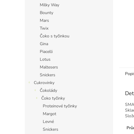
n
Milky Way
e
Bounty
l
Mars
Twix
Čoko s tyčinkou
Gina
Piacelli
Lotus
Maltesers
Popi
Snickers
Cukrovinky
Čokolády
Det
Čoko tyčinky
SMA
Proteinové tyčinky
Skla
Margot
Slož
Levné
Prů
Snickers