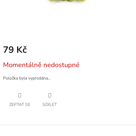
79 Kč
Měrná
Momentálně nedostupné
cena:
Položka byla vyprodána…
ZEPTAT SE
SDÍLET
Z
á