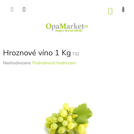
Přejít
na
NÁKU
obsah
KOŠÍK
Hroznové víno 1 Kg
732
Průměrné
Neohodnoceno
Podrobnosti hodnocení
hodnocení
produktu
je
0,0
z
5
hvězdiček.