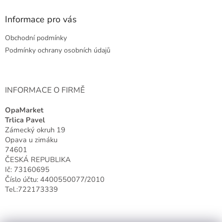
p
a
Informace pro vás
t
Obchodní podmínky
í
Podmínky ochrany osobních údajů
INFORMACE O FIRMĚ
OpaMarket
Trlica Pavel
Zámecký okruh 19
Opava u zimáku
74601
ČESKÁ REPUBLIKA
Ič: 73160695
Číslo účtu: 4400550077/2010
Tel.:722173339