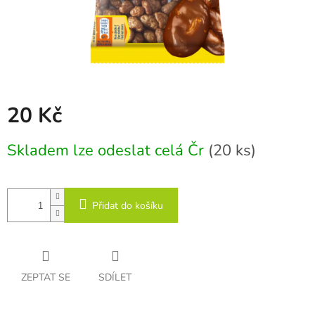
20 Kč
Měrná
Skladem lze odeslat celá Čr
(20 ks)
cena:
Přidat do košíku
ZEPTAT SE
SDÍLET