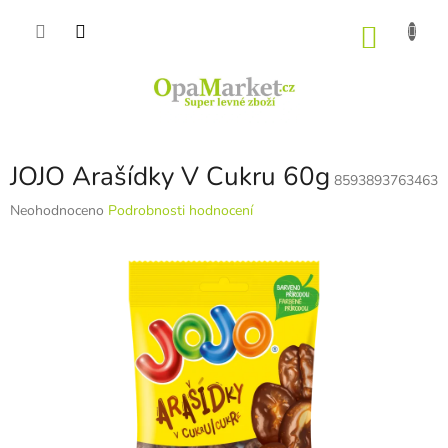
Přejít
na
NÁKU
obsah
KOŠÍK
JOJO Arašídky V Cukru 60g
8593893763463
Průměrné
Neohodnoceno
Podrobnosti hodnocení
hodnocení
produktu
je
0,0
z
5
hvězdiček.