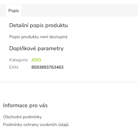
Popis
Detailní popis produktu
Popis produktu není dostupný
Doplňkové parametry
Kategorie
:
JOJO
EAN
:
8593893763463
Z
á
p
a
Informace pro vás
t
Obchodní podmínky
í
Podmínky ochrany osobních údajů