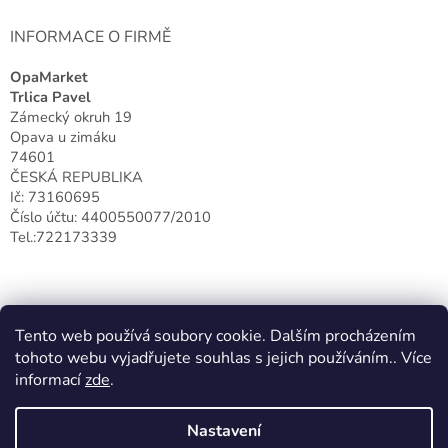
INFORMACE O FIRMĚ
OpaMarket
Trlica Pavel
Zámecký okruh 19
Opava u zimáku
74601
ČESKÁ REPUBLIKA
Ič: 73160695
Číslo účtu: 4400550077/2010
Tel.:722173339
Tento web používá soubory cookie. Dalším procházením
tohoto webu vyjadřujete souhlas s jejich používáním.. Více
informací
zde
.
Nastavení
Vytvořil Shoptet