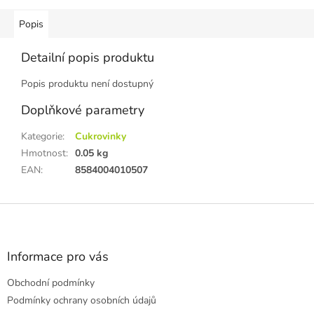
Popis
Detailní popis produktu
Popis produktu není dostupný
Doplňkové parametry
Kategorie
:
Cukrovinky
Hmotnost
:
0.05 kg
EAN
:
8584004010507
Z
á
p
a
Informace pro vás
t
Obchodní podmínky
í
Podmínky ochrany osobních údajů