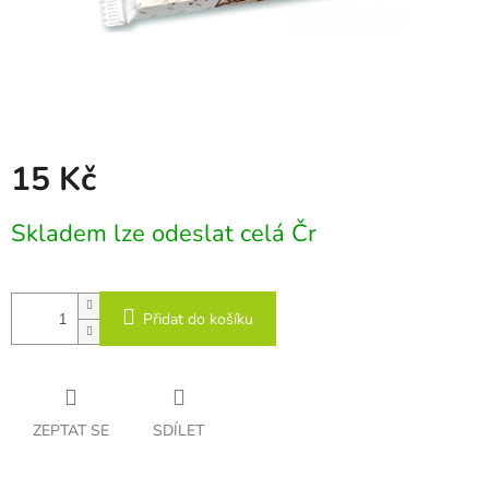
15 Kč
Měrná
Skladem lze odeslat celá Čr
cena:
Přidat do košíku
ZEPTAT SE
SDÍLET