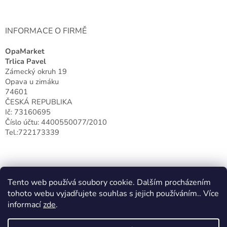
INFORMACE O FIRMĚ
OpaMarket
Trlica Pavel
Zámecký okruh 19
Opava u zimáku
74601
ČESKÁ REPUBLIKA
Ič: 73160695
Číslo účtu: 4400550077/2010
Tel.:722173339
Tento web používá soubory cookie. Dalším procházením
tohoto webu vyjadřujete souhlas s jejich používáním.. Více
informací
zde
.