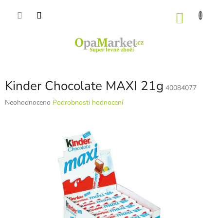
Přejít
na
NÁKU
obsah
KOŠÍK
Kinder Chocolate MAXI 21g
40084077
Průměrné
Neohodnoceno
Podrobnosti hodnocení
hodnocení
produktu
je
0,0
z
5
hvězdiček.