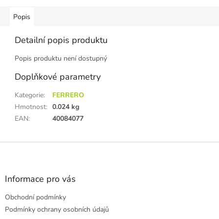
Popis
Detailní popis produktu
Popis produktu není dostupný
Doplňkové parametry
Kategorie
:
FERRERO
Hmotnost
:
0.024 kg
EAN
:
40084077
Z
á
p
a
Informace pro vás
t
Obchodní podmínky
í
Podmínky ochrany osobních údajů