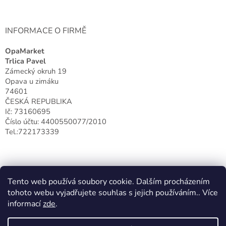
INFORMACE O FIRMĚ
OpaMarket
Trlica Pavel
Zámecký okruh 19
Opava u zimáku
74601
ČESKÁ REPUBLIKA
Ič: 73160695
Číslo účtu: 4400550077/2010
Tel.:722173339
Tento web používá soubory cookie. Dalším procházením
tohoto webu vyjadřujete souhlas s jejich používáním.. Více
informací
zde
.