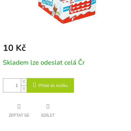
10 Kč
Měrná
Skladem lze odeslat celá Čr
cena:
Přidat do košíku
ZEPTAT SE
SDÍLET