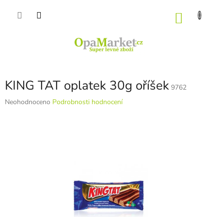
Přejít
na
NÁKU
obsah
KOŠÍK
KING TAT oplatek 30g oříšek
9762
Průměrné
Neohodnoceno
Podrobnosti hodnocení
hodnocení
produktu
je
0,0
z
5
hvězdiček.