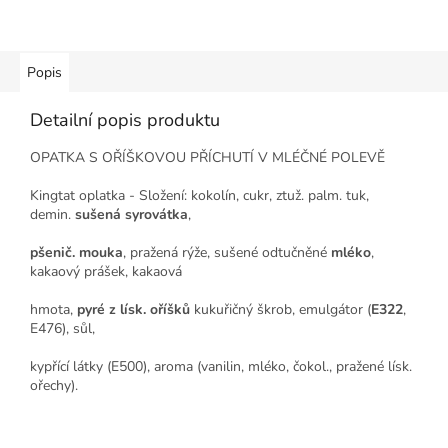
Popis
Detailní popis produktu
OPATKA S OŘÍŠKOVOU PŘÍCHUTÍ V MLÉČNÉ POLEVĚ
Kingtat oplatka - Složení: kokolín, cukr, ztuž. palm. tuk,
demin.
sušená syrovátka
,
pšenič. mouka
, pražená rýže, sušené odtučněné
mléko
,
kakaový prášek, kakaová
hmota,
pyré z lísk. oříšků
kukuřičný škrob, emulgátor (
E322
,
E476), sůl,
kypřící látky (E500), aroma (vanilin, mléko, čokol., pražené lísk.
ořechy).