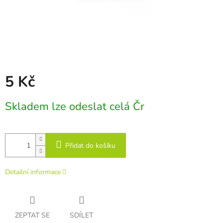
5 Kč
Měrná
Skladem lze odeslat celá Čr
cena:
Přidat do košíku
Detailní informace
ZEPTAT SE
SDÍLET