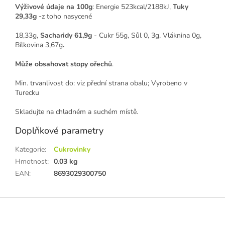
Výživové
údaje na 100g
: Energie 523kcal/2188kJ,
Tuky
29,33g -
z toho nasycené
18,33g,
Sacharidy 61,9g
- Cukr 55g, Sůl 0, 3g, Vláknina 0g,
Bílkovina 3,67g
.
Může obsahovat stopy ořechů
.
Min. trvanlivost do: viz přední strana obalu; Vyrobeno v
Turecku
Skladujte na chladném a suchém místě.
Doplňkové parametry
Kategorie
:
Cukrovinky
Hmotnost
:
0.03 kg
EAN
:
8693029300750
Z
á
p