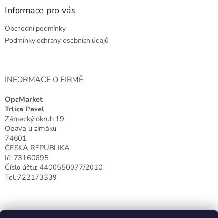
a
Informace pro vás
t
Obchodní podmínky
í
Podmínky ochrany osobních údajů
INFORMACE O FIRMĚ
OpaMarket
Trlica Pavel
Zámecký okruh 19
Opava u zimáku
74601
ČESKÁ REPUBLIKA
Ič: 73160695
Číslo účtu: 4400550077/2010
Tel.:722173339