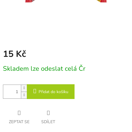
15 Kč
Měrná
Skladem lze odeslat celá Čr
cena:
Přidat do košíku
ZEPTAT SE
SDÍLET