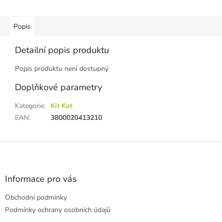
Popis
Detailní popis produktu
Popis produktu není dostupný
Doplňkové parametry
Kategorie
:
Kit Kat
EAN
:
3800020413210
Z
á
p
a
Informace pro vás
t
Obchodní podmínky
í
Podmínky ochrany osobních údajů