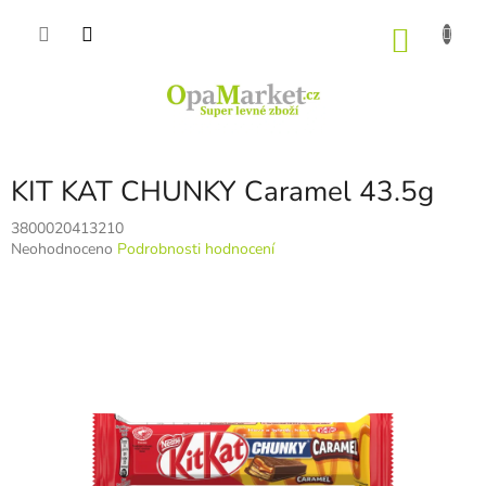
Přejít
na
NÁKU
obsah
KOŠÍK
KIT KAT CHUNKY Caramel 43.5g
3800020413210
Průměrné
Neohodnoceno
Podrobnosti hodnocení
hodnocení
produktu
je
0,0
z
5
hvězdiček.