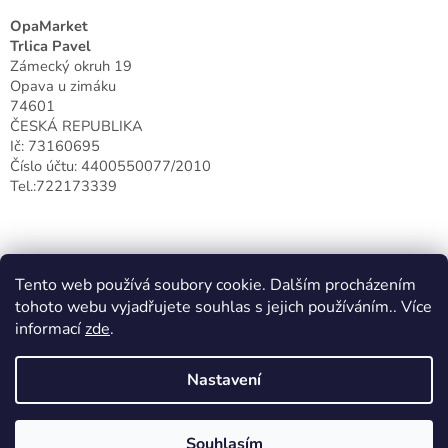
OpaMarket
Trlica Pavel
Zámecký okruh 19
Opava u zimáku
74601
ČESKÁ REPUBLIKA
Ič: 73160695
Číslo účtu: 4400550077/2010
Tel.:722173339
Tento web používá soubory cookie. Dalším procházením
tohoto webu vyjadřujete souhlas s jejich používáním.. Více
informací
zde
.
Nastavení
Vytvořil Shoptet
Souhlasím
Copyright 2026
Opamarket S.R.O
. Všechna práva vyhrazena.