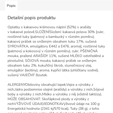
Popis
Detailní popis produktu
Oplatky s kakaovou krémovou náplní (52%) s arašídy
v kakaové polevě.SLOŽENÍSložení: kakaová poleva 30% [cukr,
rostlinné tuky (palmový a bambucký v různém poměru),
kakaový prášek se sníženým obsahem tuku 17%, sušená
SYROVÁTKA, emulgátory E442 a E476, aroma], rostlinné tuky
(palmový a kokosový v různém poměru), cukr, PŠENIČNÁ
mouka, pražené ARAŠÍDY 11%, sušené MLÉKO odstředěné a
plnotučné, SÓJOVÁ mouka, kakaový prášek se sníženým
obsahem tuku 2%, kukuřičný škrob, slunečnicový olej,
emulgátor (lecitiny), aroma, kypřicí látka (uhličitany sodné),
sušený VAJEČNÝ žloutek.
ALERGENYObiloviny obsahující lepek,Vejce a výrobky z
nich,Jádra podzemnice olejné (arašídy) a výrobky z nich,Sójové
boby a výrobky z nich,Mléko a výrobky z něj (včetně laktózy),
MŮŽE OBSAHOVAT: Skořápkové plody a výrobky z
nichVÝŽIVOVÉ ÚDAJE/JEDNOTKAVýživové údaje na 100 g:
Energetická hodnota (2341 kj/570 kcal), Tuky (38 g), z toho