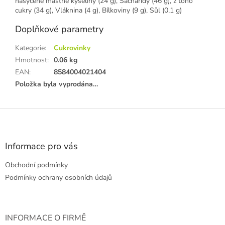
nasycené mastné kyseliny (24 g), Sacharidy (46 g), z toho
cukry (34 g), Vláknina (4 g), Bílkoviny (9 g), Sůl (0,1 g)
Doplňkové parametry
Kategorie
:
Cukrovinky
Hmotnost
:
0.06 kg
EAN
:
8584004021404
Položka byla vyprodána…
Z
á
p
a
Informace pro vás
t
Obchodní podmínky
í
Podmínky ochrany osobních údajů
INFORMACE O FIRMĚ