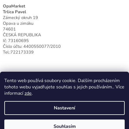
OpaMarket
Trlica Pavel
Zámecký okruh 19
Opava u zimáku
74601
ČESKÁ REPUBLIKA
Ič: 73160695
Číslo účtu: 4400550077/2010
Tel.:722173339
Tento web používá soubory cookie. Dalším procházením
tohoto webu vyjadřujete souhlas s jejich používáním.. Více
informací
zde
.
Nastavení
Vytvořil Shoptet
Souhlasím
Copyright 2026
Opamarket S.R.O
. Všechna práva vyhrazena.