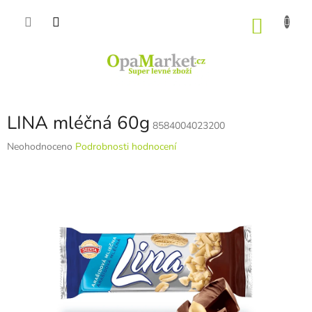
Přejít
na
NÁKU
obsah
KOŠÍK
LINA mléčná 60g
8584004023200
Průměrné
Neohodnoceno
Podrobnosti hodnocení
hodnocení
produktu
je
0,0
z
5
hvězdiček.