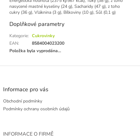
Energetická hodnota (2375 kj/567 kcal), Tuky (38 g), z toho
nasycené mastné kyseliny (24 g), Sacharidy (47 g), z toho
cukry (36 g), Vláknina (3 g), Bílkoviny (10 g), Sůl (0,1 g)
Doplňkové parametry
Kategorie
:
Cukrovinky
EAN
:
8584004023200
Položka byla vyprodána…
Z
á
p
a
Informace pro vás
t
Obchodní podmínky
í
Podmínky ochrany osobních údajů
INFORMACE O FIRMĚ