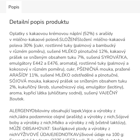
Popis
Detailní popis produktu
Oplatky s kakaovou krémovou náplní (52%) s arašídy
v mléčno-kakaové polevě.SLOŽENÍSložení: mléčno-kakaová
poleva 30% [cukr, rostlinné tuky (palmový a bambucký
v různém poměru), sušené MLÉKO plnotučné 12%, kakaový
prášek se sníženým obsahem tuku 7%, sušená SYROVÁTKA,
emulgátory E442 a E476, aromata], rostlinné tuky (palmový a
kokosový v různém poměru), cukr, PŠENIČNÁ mouka, pražené
ARAŠÍDY 11%, sušené MLÉKO odstředěné a plnotučné,
SÓJOVÁ mouka, kakaový prášek se sníženým obsahem tuku
2%, kukuřičný škrob, slunečnicový olej, emulgátor (lecitiny),
aroma, kypřicí látka (uhličitany sodné), sušený VAJEČNÝ
žloutek.
ALERGENYObiloviny obsahující lepek,Vejce a výrobky z
nich,Jádra podzemnice olejné (arašídy) a výrobky z nich,Sójové
boby a výrobky z nich,Mléko a výrobky z něj (včetně laktózy),
MŮŽE OBSAHOVAT: Skořápkové plody a výrobky z
nichVÝŽIVOVÉ ÚDAJE/JEDNOTKAVýživové údaje na 100 g: