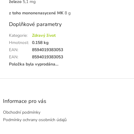
železo
5,1 mg
z toho mononenasycené MK
8 g
Doplňkové parametry
Kategorie
:
Zdravý život
Hmotnost
:
0.158 kg
EAN
:
8594019383053
EAN
:
8594019383053
Položka byla vyprodána…
Z
á
p
a
Informace pro vás
t
Obchodní podmínky
í
Podmínky ochrany osobních údajů