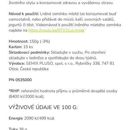
životního stylu a konzumovat zdravou a vyváženou stravu.
Návod k použití:
Lněné semínko mleté lze konzumovat buď
samostatně, nebo přidávat do müsli, kaší, ovocných salátů,
jogurtů či těst. Videonávod k použití lněného mletého semínka
najdete na
https://youtu.be/0TX31uLmgak
¨
Hmotnost:
150g (-3%)
Karton:
15 ks
Skladovací podmínky:
Skladujte v suchu. Po otevření
skladujte v ledničce a spotřebujte do dvou týdnů.
Výrobce:
SEMIX PLUSO, spol. s r.o., Rybníčky 338, 747 81
Otice, Česká republika
PN 0535000
*RHP
: referenční hodnota příjmu u průměrné dospělé osoby
(8400 kJ/2000 kcal).
VÝŽIVOVÉ ÚDAJE VE 100 G:
Energie
2090 kJ/499 kcal
Tuky
38 g