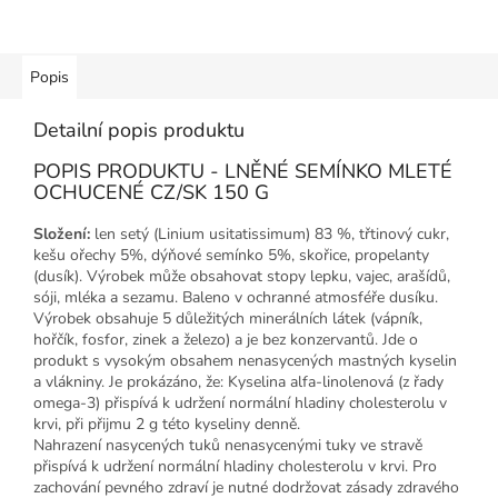
Popis
Detailní popis produktu
POPIS PRODUKTU - LNĚNÉ SEMÍNKO MLETÉ
OCHUCENÉ CZ/SK 150 G
Složení:
len setý (Linium usitatissimum) 83 %, třtinový cukr,
kešu ořechy 5%, dýňové semínko 5%, skořice, propelanty
(dusík). Výrobek může obsahovat stopy lepku, vajec, arašídů,
sóji, mléka a sezamu. Baleno v ochranné atmosféře dusíku.
Výrobek obsahuje 5 důležitých minerálních látek (vápník,
hořčík, fosfor, zinek a železo) a je bez konzervantů. Jde o
produkt s vysokým obsahem nenasycených mastných kyselin
a vlákniny. Je prokázáno, že: Kyselina alfa-linolenová (z řady
omega-3) přispívá k udržení normální hladiny cholesterolu v
krvi, při přijmu 2 g této kyseliny denně.
Nahrazení nasycených tuků nenasycenými tuky ve stravě
přispívá k udržení normální hladiny cholesterolu v krvi. Pro
zachování pevného zdraví je nutné dodržovat zásady zdravého