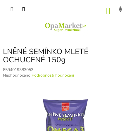
Přejít
na
NÁKU
obsah
KOŠÍK
LNĚNÉ SEMÍNKO MLETÉ
OCHUCENÉ 150g
8594019383053
Průměrné
Neohodnoceno
Podrobnosti hodnocení
hodnocení
produktu
je
0,0
z
5
hvězdiček.