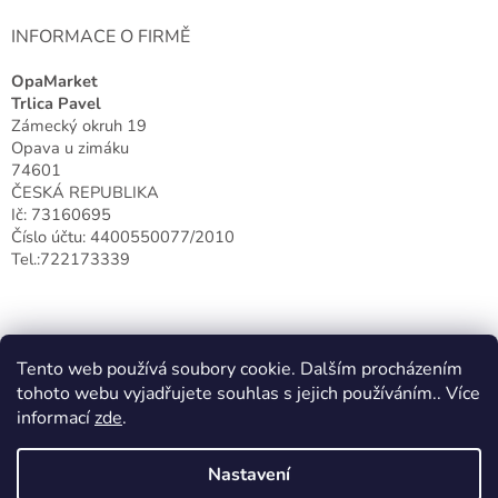
INFORMACE O FIRMĚ
OpaMarket
Trlica Pavel
Zámecký okruh 19
Opava u zimáku
74601
ČESKÁ REPUBLIKA
Ič: 73160695
Číslo účtu: 4400550077/2010
Tel.:722173339
Tento web používá soubory cookie. Dalším procházením
tohoto webu vyjadřujete souhlas s jejich používáním.. Více
informací
zde
.
Nastavení
Vytvořil Shoptet