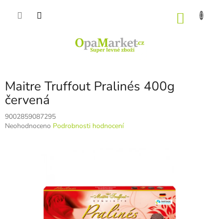
Přejít
na
NÁKU
obsah
KOŠÍK
Maitre Truffout Pralinés 400g
červená
9002859087295
Průměrné
Neohodnoceno
Podrobnosti hodnocení
hodnocení
produktu
je
0,0
z
5
hvězdiček.