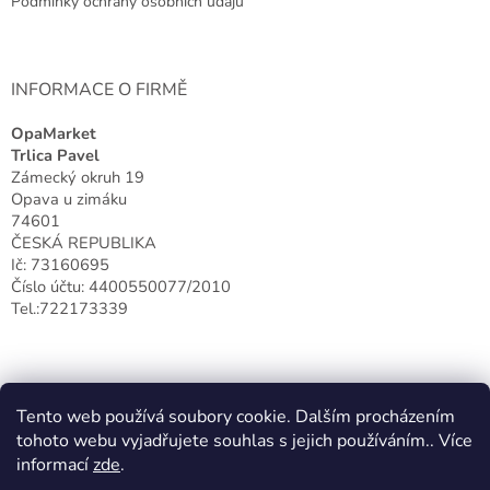
Podmínky ochrany osobních údajů
INFORMACE O FIRMĚ
OpaMarket
Trlica Pavel
Zámecký okruh 19
Opava u zimáku
74601
ČESKÁ REPUBLIKA
Ič: 73160695
Číslo účtu: 4400550077/2010
Tel.:722173339
Tento web používá soubory cookie. Dalším procházením
tohoto webu vyjadřujete souhlas s jejich používáním.. Více
informací
zde
.