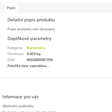
Popis
Detailní popis produktu
Popis produktu není dostupný
Doplňkové parametry
Kategorie
:
Bonboniéry
Hmotnost
:
0.503 kg
EAN
:
9002859087295
Položka byla vyprodána…
Z
á
p
a
Informace pro vás
t
Obchodní podmínky
í