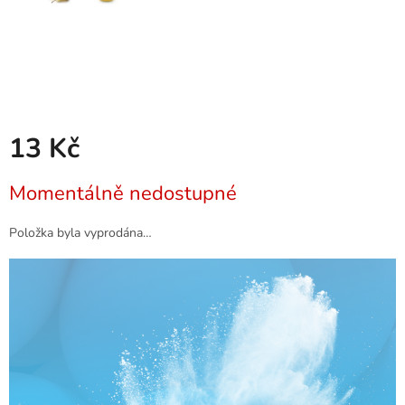
13 Kč
Měrná
Momentálně nedostupné
cena:
Položka byla vyprodána…