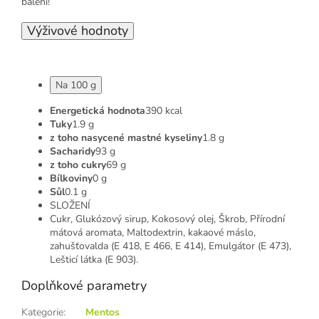
balení!
Výživové hodnoty
Na 100 g
Energetická hodnota
390 kcal
Tuky
1.9 g
z toho nasycené mastné kyseliny
1.8 g
Sacharidy
93 g
z toho cukry
69 g
Bílkoviny
0 g
Sůl
0.1 g
SLOŽENÍ
Cukr, Glukózový sirup, Kokosový olej, Škrob, Přírodní
mátová aromata, Maltodextrin, kakaové máslo,
zahušťovalda (E 418, E 466, E 414), Emulgátor (E 473),
Lešticí látka (E 903).
Doplňkové parametry
Kategorie
:
Mentos