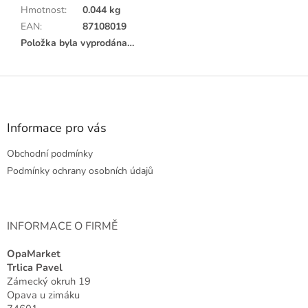
Hmotnost
:
0.044 kg
EAN
:
87108019
Položka byla vyprodána…
Z
á
p
a
Informace pro vás
t
Obchodní podmínky
í
Podmínky ochrany osobních údajů
INFORMACE O FIRMĚ
OpaMarket
Trlica Pavel
Zámecký okruh 19
Opava u zimáku