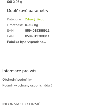
Sůl
0,26 g
Doplňkové parametry
Kategorie
:
Zdravý život
Hmotnost
:
0.052 kg
EAN
:
8594019388911
EAN
:
8594019388911
Položka byla vyprodána…
Z
á
p
a
Informace pro vás
t
Obchodní podmínky
í
Podmínky ochrany osobních údajů
INFORMACE O FIRMĚ