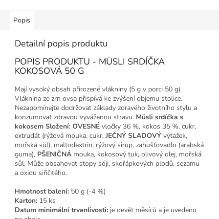
Popis
Detailní popis produktu
POPIS PRODUKTU - MÜSLI SRDÍČKA
KOKOSOVÁ 50 G
Mají vysoký obsah přirozené vlákniny (5 g v porci 50 g).
Vláknina ze zrn ovsa přispívá ke zvýšení objemu stolice.
Nezapomínejte dodržovat základy zdravého životního stylu a
konzumovat zdravou vyváženou stravu.
Müsli srdíčka s
kokosem
Složení: OVESNÉ
vločky 36 %, kokos 35 %, cukr,
extrudát (rýžová mouka, cukr,
JEČNÝ SLADOVÝ
výtažek,
mořská sůl), maltodextrin, rýžový sirup, zahušťovadlo (arabská
guma),
PŠENIČNÁ
mouka, kokosový tuk, olivový olej, mořská
sůl. Může obsahovat stopy sóji, skořápkových plodů, sezamu
a oxidu siřičitého.
Hmotnost balení:
50 g (-4 %)
Karton:
15 ks
Datum minimální trvanlivosti:
je devět měsíců a je uvedeno