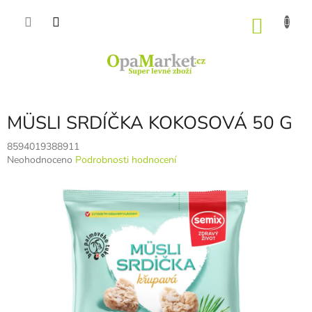
Přejít
na
NÁKU
obsah
KOŠÍK
MÜSLI SRDÍČKA KOKOSOVÁ 50 G
8594019388911
Průměrné
Neohodnoceno
Podrobnosti hodnocení
hodnocení
produktu
je
0,0
z
5
hvězdiček.