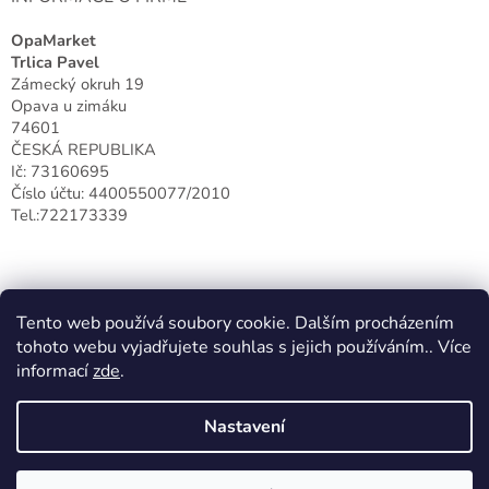
OpaMarket
Trlica Pavel
Zámecký okruh 19
Opava u zimáku
74601
ČESKÁ REPUBLIKA
Ič: 73160695
Číslo účtu: 4400550077/2010
Tel.:722173339
Tento web používá soubory cookie. Dalším procházením
tohoto webu vyjadřujete souhlas s jejich používáním.. Více
informací
zde
.
Nastavení
Vytvořil Shoptet