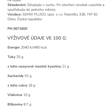
na obale.
Skladování:
Skladujte v suchu. Po otevření výrobek uzavřete a
spotřebujte do jednoho měsíce.
Výrobce:
SEMIX PLUSO, spol. s r.o. Rybníčky 338, 747 81
Otice, Česká republika
PN 0671600
VÝŽIVOVÉ ÚDAJE VE 100 G:
Energie
2040 kJ/485 kcal
Tuky
25 g
z toho nasycené mastné kyseliny
21 g
Sacharidy
52 g
z toho cukry
18 g
Vláknina
10 g
Bílkoviny
8.7 g