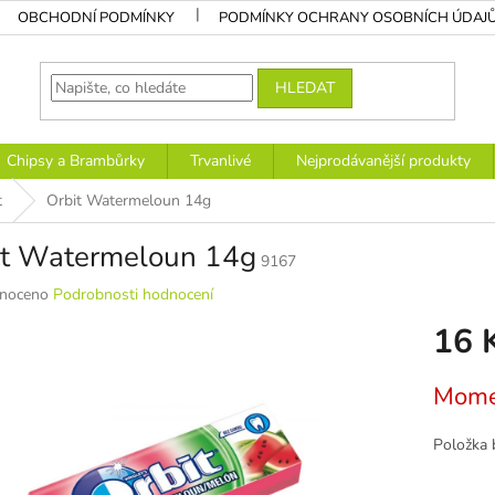
OBCHODNÍ PODMÍNKY
PODMÍNKY OCHRANY OSOBNÍCH ÚDAJ
HLEDAT
Chipsy a Brambůrky
Trvanlivé
Nejprodávanější produkty
t
Orbit Watermeloun 14g
it Watermeloun 14g
9167
né
noceno
Podrobnosti hodnocení
ní
16 
u
Měrná
Mome
cena:
k.
Položka 