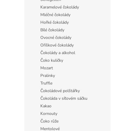
Karamelové čokolády
Mléčné čokolády
Hořké čokolády
Bílé čokolády
Ovocné čokolády
Oříškové čokolády
Čokolády a alkohol
Čoko kuličky
Mozart
Pralinky
Truffle
Čokoládové polštářky
Čokoláda v síťovém sáčku
Kakao
Kornouty
Čoko růže
Mentolové