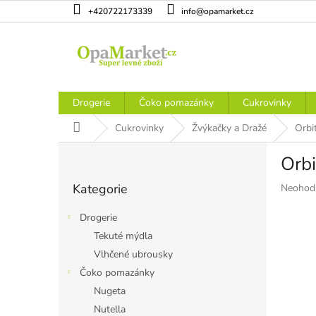
Přejít
+420722173339
info@opamarket.cz
na
obsah
Drogerie
Čoko pomazánky
Cukrovinky
Domů
Cukrovinky
Žvýkačky a Dražé
Orbi
P
Orb
o
Přeskočit
s
Kategorie
Průměr
Neohod
kategorie
t
hodnoce
r
produkt
Drogerie
a
je
Tekuté mýdla
n
0,0
Vlhčené ubrousky
z
n
5
í
Čoko pomazánky
hvězdiče
p
Nugeta
a
Nutella