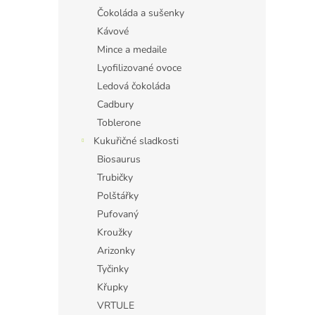
Čokoláda a sušenky
Kávové
Mince a medaile
Lyofilizované ovoce
Ledová čokoláda
Cadbury
Toblerone
Kukuřičné sladkosti
Biosaurus
Trubičky
Polštářky
Pufovaný
Kroužky
Arizonky
Tyčinky
Křupky
VRTULE