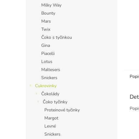
n
Milky Way
e
Bounty
l
Mars
Twix
Čoko s tyčinkou
Gina
Piacelli
Lotus
Maltesers
Popi
Snickers
Cukrovinky
Čokolády
Det
Čoko tyčinky
Popi
Proteinové tyčinky
Margot
Levné
Snickers