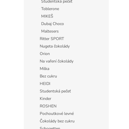
Studentská pečeť
Toblerone
MIKEŠ
Dubaj Choco
Maltesers
Ritter SPORT
Nugeta čokolády
Orion
Na vaření čokolády
Milka
Bez cukru
HEIDI
Studentská pečeť
Kinder
ROSHEN
Pochoutkové levné
Čokolády bez cukru
Schogetten