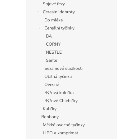
Sojové řezy
Cereální dobroty
Do mléka
Cereální tyčinky
BA
CORNY
NESTLE
Sante
Sezamové sladkosti
Obilná tyčinka
Ovesné
Rýžová kolečka
Rýžové Chlebíčky
Kuličky
Bonbony
Měkké ovocné tyčinky
LIPO a komprimát