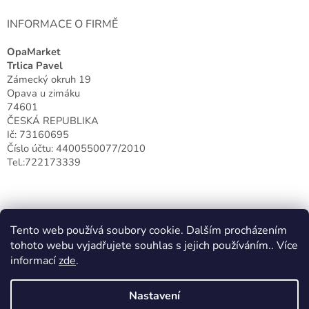
INFORMACE O FIRMĚ
OpaMarket
Trlica Pavel
Zámecký okruh 19
Opava u zimáku
74601
ČESKÁ REPUBLIKA
Ič: 73160695
Číslo účtu: 4400550077/2010
Tel.:722173339
Tento web používá soubory cookie. Dalším procházením
tohoto webu vyjadřujete souhlas s jejich používáním.. Více
informací
zde
.
Nastavení
Vytvořil Shoptet