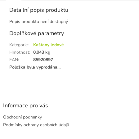
Detailní popis produktu
Popis produktu není dostupný
Doplňkové parametry
Kategorie
:
Kaštany ledové
Hmotnost
:
0.043 kg
EAN
:
85920897
Položka byla vyprodána…
Z
á
p
a
Informace pro vás
t
Obchodní podmínky
í
Podmínky ochrany osobních údajů