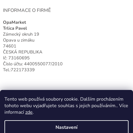
INFORMACE O FIRMĚ
OpaMarket
Trlica Pavel
Zámecký okruh 19
Opava u zimáku
74601
ČESKÁ REPUBLIKA
Ič: 73160695
Číslo účtu: 4400550077/2010
Tel.:722173339
Tento web používá soubory cookie. Dalším procházením
tohoto webu vyjadřujete souhlas s jejich používáním.. Více
informací
zde
.
Nastavení
Vytvořil Shoptet