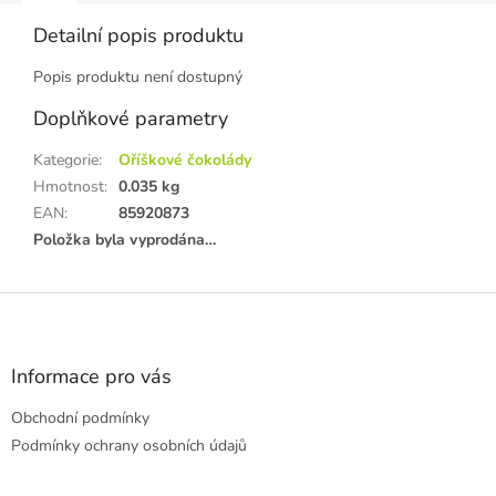
Detailní popis produktu
Popis produktu není dostupný
Doplňkové parametry
Kategorie
:
Oříškové čokolády
Hmotnost
:
0.035 kg
EAN
:
85920873
Položka byla vyprodána…
Z
á
p
a
Informace pro vás
t
Obchodní podmínky
í
Podmínky ochrany osobních údajů