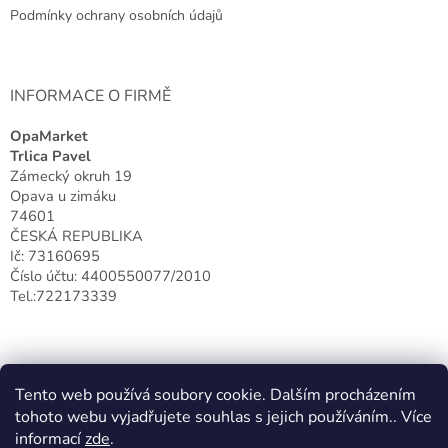
Podmínky ochrany osobních údajů
INFORMACE O FIRMĚ
OpaMarket
Trlica Pavel
Zámecký okruh 19
Opava u zimáku
74601
ČESKÁ REPUBLIKA
Ič: 73160695
Číslo účtu: 4400550077/2010
Tel.:722173339
Tento web používá soubory cookie. Dalším procházením
tohoto webu vyjadřujete souhlas s jejich používáním.. Více
informací
zde
.