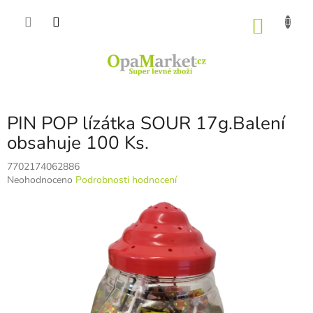
Přejít
na
NÁKU
obsah
KOŠÍK
PIN POP lízátka SOUR 17g.Balení
obsahuje 100 Ks.
7702174062886
Průměrné
Neohodnoceno
Podrobnosti hodnocení
hodnocení
produktu
je
0,0
z
5
hvězdiček.