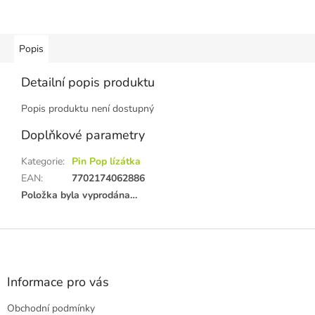
Popis
Detailní popis produktu
Popis produktu není dostupný
Doplňkové parametry
Kategorie
:
Pin Pop lízátka
EAN
:
7702174062886
Položka byla vyprodána…
Z
á
p
a
Informace pro vás
t
Obchodní podmínky
í