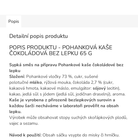
Popis
Detailní popis produktu
POPIS PRODUKTU - POHANKOVÁ KAŠE
ČOKOLÁDOVÁ BEZ LEPKU 65 G
Sypká směs na přípravu Pohankové kaše čokoládové bez
lepku
Složení:
Pohankové vločky 73 %, cukr, sušené
polotučné
mléko
, rýžová mouka, čokoláda 2,7 % (cukr,
kakaová hmota, kakaové máslo, emulgátor:
sójový
lecitin),
kakao, jedlá sůl s jódem (jedlá sůl, jodičnan draselný), aroma.
Kaše je vyrobena z přirozeně bezlepkových surovin a
každou šarži necháváme v laboratoři prověřit na obsah
lepku.
Výrobek může obsahovat stopy suchých skořápkových plodů,
vajec a sezamu.
Návod k použití:
Obsah sáčku vsypte do misky či hrníčku.