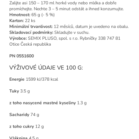
Zalijte asi 150 – 170 ml horké vody nebo mléka a dobře
promíchejte. Nechte 3 – 5 minut odstát a ihned konzumujte.
Hmotnost:
65 g (- 5 %)
Karton:
22 ks
Minimální trvanlivost:
12 měsíců, datum je uvedeno na obalu.
Skladovací podmínky:
Skladujte v suchu.
Výrobce:
SEMIX PLUSO, spol. s r.o. Rybníčky 338 747 81
Otice Česká republika
PN 0551600
VÝŽIVOVÉ ÚDAJE VE 100 G:
Energie
1599 kJ/378 kcal
Tuky
3.5 g
z toho nasycené mastné kyseliny
1.3 g
Sacharidy
74 g
z toho cukry
12 g
Vláknina
4.5 g