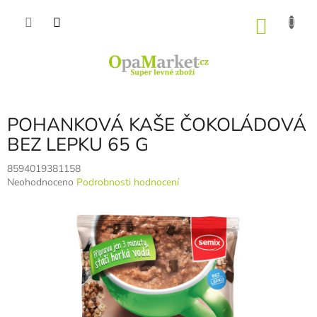
Přejít
na
NÁKU
obsah
KOŠÍK
POHANKOVÁ KAŠE ČOKOLÁDOVÁ
BEZ LEPKU 65 G
8594019381158
Průměrné
Neohodnoceno
Podrobnosti hodnocení
hodnocení
produktu
je
0,0
z
5
hvězdiček.