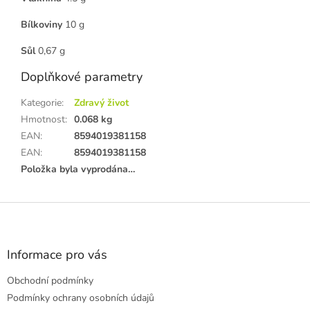
Bílkoviny
10 g
Sůl
0,67 g
Doplňkové parametry
Kategorie
:
Zdravý život
Hmotnost
:
0.068 kg
EAN
:
8594019381158
EAN
:
8594019381158
Položka byla vyprodána…
Z
á
p
a
Informace pro vás
t
Obchodní podmínky
í
Podmínky ochrany osobních údajů