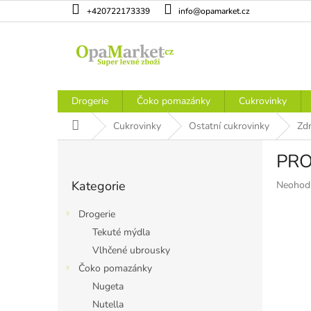
Přejít
+420722173339
info@opamarket.cz
na
obsah
Drogerie
Čoko pomazánky
Cukrovinky
Domů
Cukrovinky
Ostatní cukrovinky
Zdr
P
PRO
o
Přeskočit
s
Kategorie
Průměr
Neohod
kategorie
t
hodnoce
r
produkt
Drogerie
a
je
Tekuté mýdla
n
0,0
Vlhčené ubrousky
z
n
5
í
Čoko pomazánky
hvězdiče
p
Nugeta
a
Nutella