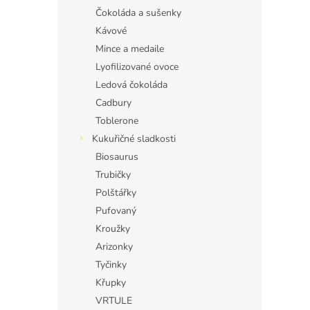
Čokoláda a sušenky
Kávové
Mince a medaile
Lyofilizované ovoce
Ledová čokoláda
Cadbury
Toblerone
Kukuřičné sladkosti
Biosaurus
Trubičky
Polštářky
Pufovaný
Kroužky
Arizonky
Tyčinky
Křupky
VRTULE