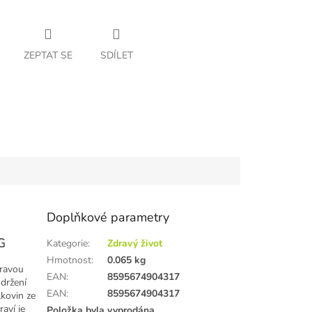
ZEPTAT SE
SDÍLET
Doplňkové parametry
G
Kategorie
:
Zdravý život
Hmotnost
:
0.065 kg
dravou
EAN
:
8595674904317
udržení
EAN
:
8595674904317
lkovin ze
aví je
Položka byla vyprodána…