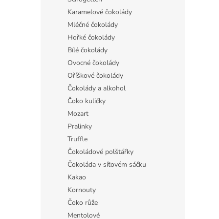
Karamelové čokolády
Mléčné čokolády
Hořké čokolády
Bílé čokolády
Ovocné čokolády
Oříškové čokolády
Čokolády a alkohol
Čoko kuličky
Mozart
Pralinky
Truffle
Čokoládové polštářky
Čokoláda v síťovém sáčku
Kakao
Kornouty
Čoko růže
Mentolové