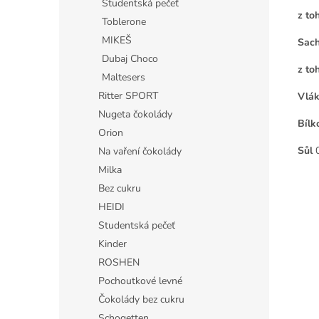
Studentská pečeť
z to
Toblerone
MIKEŠ
Sach
Dubaj Choco
z to
Maltesers
Ritter SPORT
Vlák
Nugeta čokolády
Bílk
Orion
Sůl
Na vaření čokolády
Milka
Bez cukru
HEIDI
Studentská pečeť
Kinder
ROSHEN
Pochoutkové levné
Čokolády bez cukru
Schogetten