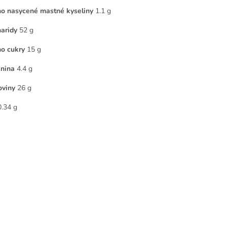
ho nasycené mastné kyseliny
1.1 g
aridy
52 g
ho cukry
15 g
nina
4.4 g
oviny
26 g
0.34 g