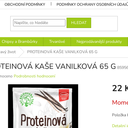
OBCHODNÍ PODMÍNKY
PODMÍNKY OCHRANY OSOBNÍCH ÚDAJ
HLEDAT
Chipsy a Brambůrky
Trvanlivé
Nejprodávanější produkty
avý život
PROTEINOVÁ KAŠE VANILKOVÁ 65 G
TEINOVÁ KAŠE VANILKOVÁ 65 G
8595
né
noceno
Podrobnosti hodnocení
ní
22 
u
Měrná
Mome
cena:
k.
Položka 
Detailní 