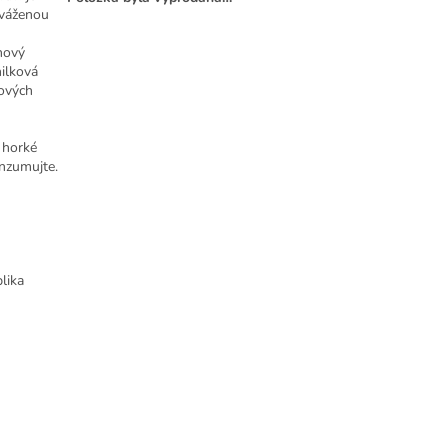
yváženou
nový
nilková
kových
 horké
nzumujte.
lika