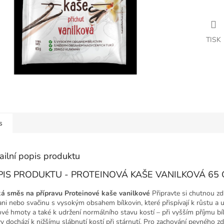
TISK
s
ailní popis produktu
PIS PRODUKTU - PROTEINOVÁ KAŠE VANILKOVÁ 65 
á směs na přípravu Proteinové kaše vanilkové
Připravte si chutnou z
ani nebo svačinu s vysokým obsahem bílkovin, které přispívají k růstu a 
ové hmoty a také k udržení normálního stavu kostí – při vyšším příjmu bí
vy dochází k nižšímu slábnutí kostí při stárnutí. Pro zachování pevného zdr