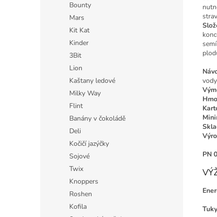
Bounty
nutn
strav
Mars
Slož
Kit Kat
konc
Kinder
semí
plod
3Bit
Lion
Návo
vody
Kaštany ledové
Výmě
Milky Way
Hmot
Flint
Kart
Mini
Banány v čokoládě
Skla
Deli
Výro
Kočičí jazýčky
PN 
Sojové
Twix
VÝŽ
Knoppers
Ener
Roshen
Kofila
Tuk