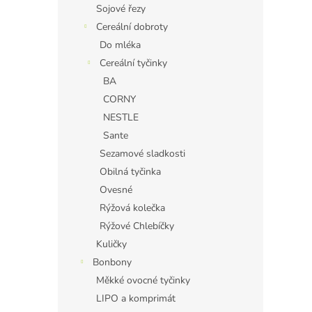
Sojové řezy
Cereální dobroty
Do mléka
Cereální tyčinky
BA
CORNY
NESTLE
Sante
Sezamové sladkosti
Obilná tyčinka
Ovesné
Rýžová kolečka
Rýžové Chlebíčky
Kuličky
Bonbony
Měkké ovocné tyčinky
LIPO a komprimát