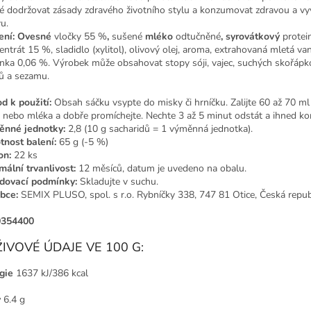
é dodržovat zásady zdravého životního stylu a konzumovat zdravou a v
u.
ení: Ovesné
vločky 55 %
,
sušené
mléko
odtučněné
, syrovátkový
protei
entrát 15 %, sladidlo (xylitol), olivový olej, aroma, extrahovaná mletá va
nka 0,06 %. Výrobek může obsahovat stopy sóji, vajec, suchých skořáp
ů a sezamu.
d k použití:
Obsah sáčku vsypte do misky či hrníčku. Zalijte 60 až 70 ml
 nebo mléka a dobře promíchejte. Nechte 3 až 5 minut odstát a ihned ko
nné jednotky:
2,8 (10 g sacharidů = 1 výměnná jednotka).
nost balení:
65 g (-5 %)
on:
22 ks
mální trvanlivost:
12 měsíců, datum je uvedeno na obalu.
dovací podmínky:
Skladujte v suchu.
bce:
SEMIX PLUSO, spol. s r.o. Rybníčky 338, 747 81 Otice, Česká repub
0354400
IVOVÉ ÚDAJE VE 100 G:
gie
1637 kJ/386 kcal
y
6.4 g