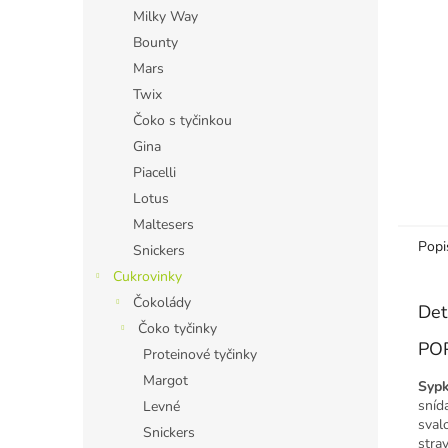
n
Milky Way
e
Bounty
l
Mars
Twix
Čoko s tyčinkou
Gina
Piacelli
Lotus
Maltesers
Popi
Snickers
Cukrovinky
Čokolády
Det
Čoko tyčinky
PO
Proteinové tyčinky
Margot
Sypk
sníd
Levné
sval
Snickers
stra