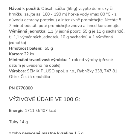
Návod k použití:
Obsah sáčku (55 g) vsypte do misky či
hrníčku, zalijte asi 160 - 190 ml horké vody (max 80
°
C - z
důvodu ochrany proteinu) a intenzivně promíchejte. Nechte 5 -
7 minut odstát, poté promíchejte znovu a ihned konzumujte.
Výměnná jednotka:
1,1 (v jedné pporci 55 g je 11 g sacharidů,
tj. 1,1 výměnných jednotek, 10 g sacharidů = 1 výměnná
jednotka)
Hmotnost balení:
55 g
Karton:
22 ks
Minimální trvanlivost výrobku:
1 rok od výroby (přesné
datum je uvedeno na obale)
Výrobce:
SEMIX PLUSO spol. s r.o., Rybníčky 338, 747 81
Otice, Česká republika
PN 0770800
VÝŽIVOVÉ ÚDAJE VE 100 G:
Energie
1711 kJ/407 kcal
Tuky
14 g
z toho nasycené mastné kyseliny
1.6 g