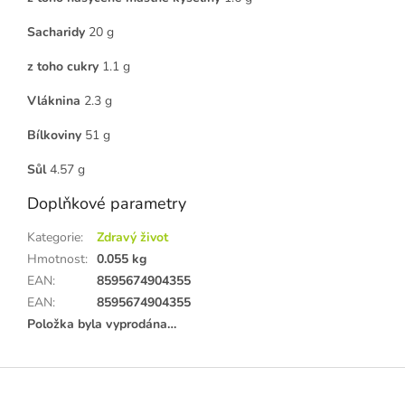
Sacharidy
20 g
z toho cukry
1.1 g
Vláknina
2.3 g
Bílkoviny
51 g
Sůl
4.57 g
Doplňkové parametry
Kategorie
:
Zdravý život
Hmotnost
:
0.055 kg
EAN
:
8595674904355
EAN
:
8595674904355
Položka byla vyprodána…
Z
á