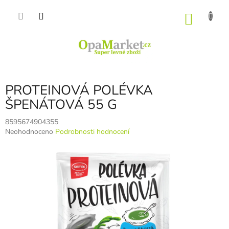
Přejít
na
NÁKU
obsah
KOŠÍK
PROTEINOVÁ POLÉVKA
ŠPENÁTOVÁ 55 G
8595674904355
Průměrné
Neohodnoceno
Podrobnosti hodnocení
hodnocení
produktu
je
0,0
z
5
hvězdiček.