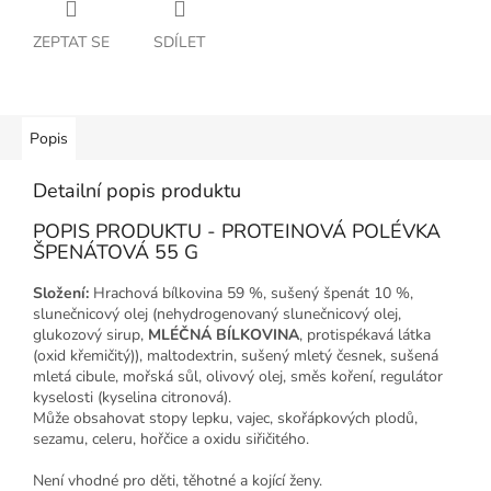
ZEPTAT SE
SDÍLET
Popis
Detailní popis produktu
POPIS PRODUKTU - PROTEINOVÁ POLÉVKA
ŠPENÁTOVÁ 55 G
Složení:
Hrachová bílkovina 59 %, sušený špenát 10 %,
slunečnicový olej (nehydrogenovaný slunečnicový olej,
glukozový sirup,
MLÉČNÁ
BÍLKOVINA
, protispékavá látka
(oxid křemičitý)), maltodextrin, sušený mletý česnek, sušená
mletá cibule, mořská sůl, olivový olej, směs koření, regulátor
kyselosti (kyselina citronová).
Může obsahovat stopy lepku, vajec, skořápkových plodů,
sezamu, celeru, hořčice a oxidu siřičitého.
Není vhodné pro děti, těhotné a kojící ženy.