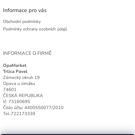
p
a
Informace pro vás
t
Obchodní podmínky
í
Podmínky ochrany osobních údajů
INFORMACE O FIRMĚ
OpaMarket
Trlica Pavel
Zámecký okruh 19
Opava u zimáku
74601
ČESKÁ REPUBLIKA
Ič: 73160695
Číslo účtu: 4400550077/2010
Tel.:722173339