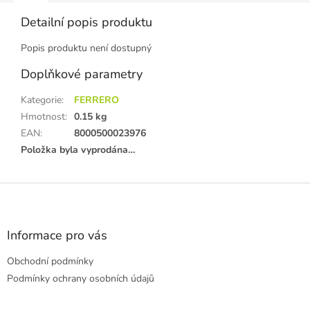
Detailní popis produktu
Popis produktu není dostupný
Doplňkové parametry
Kategorie
:
FERRERO
Hmotnost
:
0.15 kg
EAN
:
8000500023976
Položka byla vyprodána…
Z
á
p
a
Informace pro vás
t
Obchodní podmínky
í
Podmínky ochrany osobních údajů