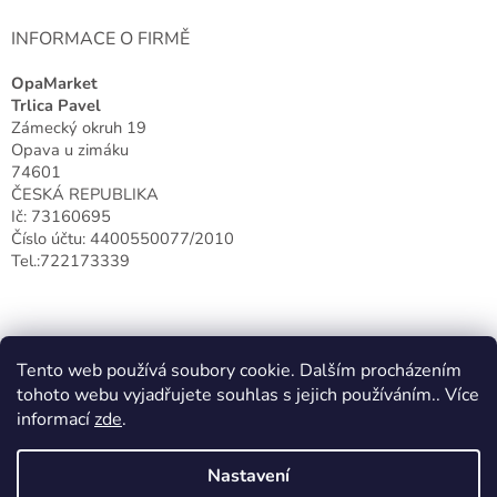
INFORMACE O FIRMĚ
OpaMarket
Trlica Pavel
Zámecký okruh 19
Opava u zimáku
74601
ČESKÁ REPUBLIKA
Ič: 73160695
Číslo účtu: 4400550077/2010
Tel.:722173339
Tento web používá soubory cookie. Dalším procházením
tohoto webu vyjadřujete souhlas s jejich používáním.. Více
informací
zde
.
Nastavení
Vytvořil Shoptet