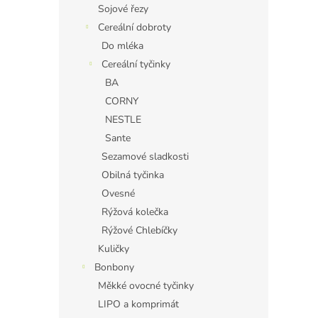
Sojové řezy
Cereální dobroty
Do mléka
Cereální tyčinky
BA
CORNY
NESTLE
Sante
Sezamové sladkosti
Obilná tyčinka
Ovesné
Rýžová kolečka
Rýžové Chlebíčky
Kuličky
Bonbony
Měkké ovocné tyčinky
LIPO a komprimát