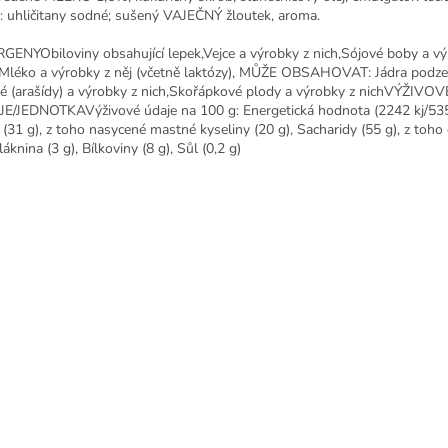
a: uhličitany sodné; sušený VAJEČNÝ žloutek, aroma.
GENYObiloviny obsahující lepek,Vejce a výrobky z nich,Sójové boby a vý
,Mléko a výrobky z něj (včetně laktózy), MŮŽE OBSAHOVAT: Jádra podz
né (arašídy) a výrobky z nich,Skořápkové plody a výrobky z nichVÝŽIVOV
E/JEDNOTKAVýživové údaje na 100 g: Energetická hodnota (2242 kj/535 
 (31 g), z toho nasycené mastné kyseliny (20 g), Sacharidy (55 g), z toho
láknina (3 g), Bílkoviny (8 g), Sůl (0,2 g)