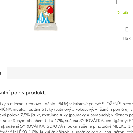
Detailní 
TISK
s
ailní popis produktu
tky s mléčno-krémovou náplní (64%) v kakaové polevě.SLOŽENÍSložení:
IČNÁ mouka, rostlinné tuky (palmový a kokosový; v různém poměru), c
ová poleva 7,5% [cukr, rostlinné tuky (palmový a bambucký; v různém p
o se sníženým obsahem tuku 17%, sušená SYROVÁTKA, emulgátory: E4
a], sušená SYROVÁTKA, SÓJOVÁ mouka, sušené plnotučné MLÉKO 1,
ředěné MLÉKO 1,6%, kukuřičný škrob, slunečnicový olej, emulgátor: leciti