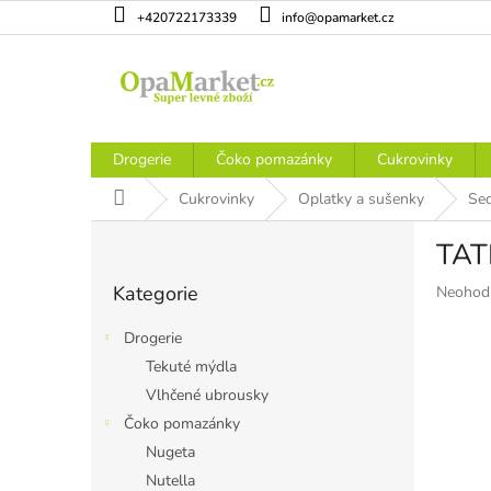
Přejít
+420722173339
info@opamarket.cz
na
obsah
Drogerie
Čoko pomazánky
Cukrovinky
Domů
Cukrovinky
Oplatky a sušenky
Sed
P
TAT
o
Přeskočit
s
Kategorie
Průměr
Neohod
kategorie
t
hodnoce
r
produkt
Drogerie
a
je
Tekuté mýdla
n
0,0
Vlhčené ubrousky
z
n
5
í
Čoko pomazánky
hvězdiče
p
Nugeta
a
Nutella