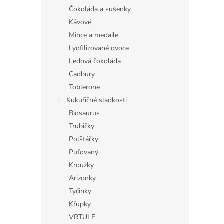
Čokoláda a sušenky
Kávové
Mince a medaile
Lyofilizované ovoce
Ledová čokoláda
Cadbury
Toblerone
Kukuřičné sladkosti
Biosaurus
Trubičky
Polštářky
Pufovaný
Kroužky
Arizonky
Tyčinky
Křupky
VRTULE