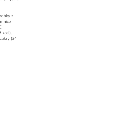
robky z
emnice
É
kcal),
 cukry (34