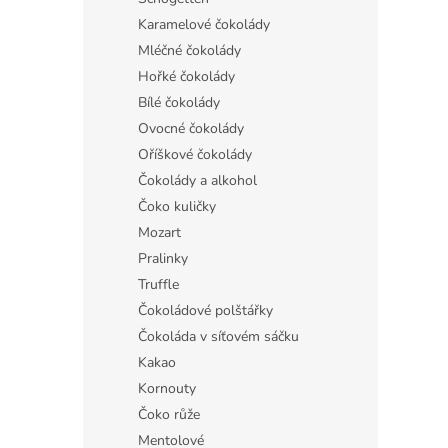
Karamelové čokolády
Mléčné čokolády
Hořké čokolády
Bílé čokolády
Ovocné čokolády
Oříškové čokolády
Čokolády a alkohol
Čoko kuličky
Mozart
Pralinky
Truffle
Čokoládové polštářky
Čokoláda v síťovém sáčku
Kakao
Kornouty
Čoko růže
Mentolové