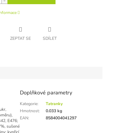
informace
ZEPTAT SE
SDÍLET
Doplňkové parametry
Kategorie
:
Tatranky
ukr,
Hmotnost
:
0.033 kg
oměru),
EAN
:
8584004041297
42, E476;
7%, sušené
ny; kypřicí