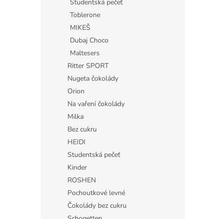
Studentská pečeť
Toblerone
MIKEŠ
Dubaj Choco
Maltesers
Ritter SPORT
Nugeta čokolády
Orion
Na vaření čokolády
Milka
Bez cukru
HEIDI
Studentská pečeť
Kinder
ROSHEN
Pochoutkové levné
Čokolády bez cukru
Schogetten