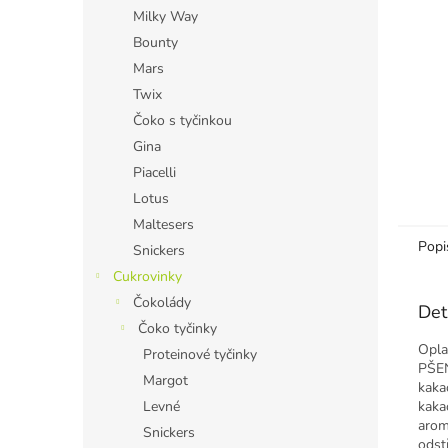
n
Milky Way
e
Bounty
l
Mars
Twix
Čoko s tyčinkou
Gina
Piacelli
Lotus
Maltesers
Popi
Snickers
Cukrovinky
Čokolády
Det
Čoko tyčinky
Opla
Proteinové tyčinky
PŠEN
Margot
kaka
kaka
Levné
arom
Snickers
odst