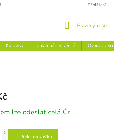
Ů
Přihlášení
NÁKUPNÍ
Prázdný košík
KOŠÍK
Konzervy
Chlazené a mražené
Ovoce a zelenina
Náp
Kč
em lze odeslat celá Čr
Přidat do košíku