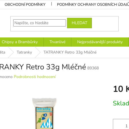
OBCHODNÍ PODMÍNKY
PODMÍNKY OCHRANY OSOBNÍCH ÚDAJ
HLEDAT
Chipsy a Brambůrky
Trvanlivé
Nejprodávanější produkty
ita
Tatranky
TATRANKY Retro 33g Mléčné
RANKY Retro 33g Mléčné
89368
né
noceno
Podrobnosti hodnocení
ní
10 
u
Měrná
Sklad
cena:
k.