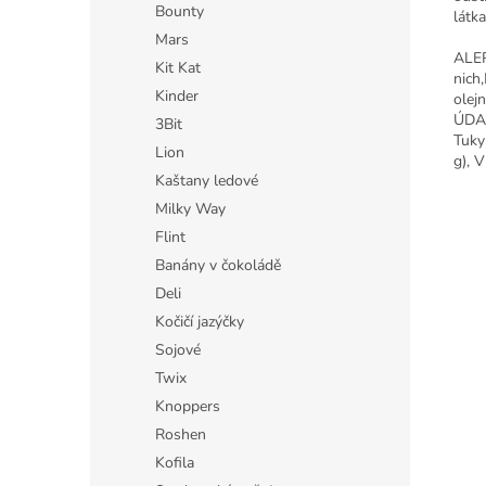
Bounty
látk
Mars
ALER
Kit Kat
nich
Kinder
olej
ÚDAJ
3Bit
Tuky
Lion
g), V
Kaštany ledové
Milky Way
Flint
Banány v čokoládě
Deli
Kočičí jazýčky
Sojové
Twix
Knoppers
Roshen
Kofila