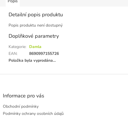
Popis
Detailní popis produktu
Popis produktu není dostupný
Doplňkové parametry
Kategorie
:
Damla
EAN
:
8690997155726
Položka byla vyprodána…
Z
á
p
a
Informace pro vás
t
Obchodní podmínky
í
Podmínky ochrany osobních údajů