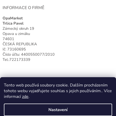
INFORMACE O FIRMĚ
OpaMarket
Trlica Pavel
Zámecký okruh 19
Opava u zimáku
74601
ČESKÁ REPUBLIKA
Ič: 73160695
Číslo účtu: 4400550077/2010
Tel.:722173339
Tento web používá soubory cookie. Dalším procházením
tohoto webu vyjadřujete souhlas s jejich používáním.. Více
informací
zde
.
Nastavení
Vytvořil Shoptet