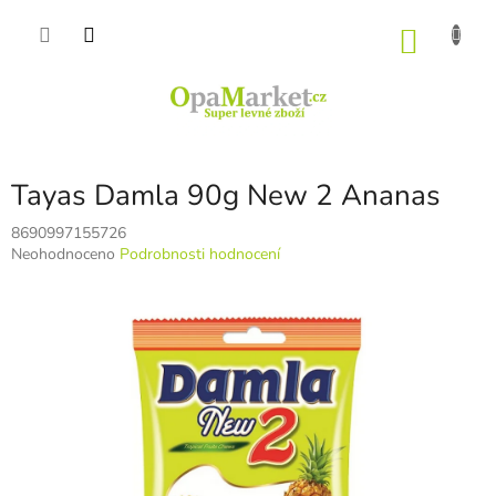
Přejít
na
NÁKU
obsah
KOŠÍK
Tayas Damla 90g New 2 Ananas
8690997155726
Průměrné
Neohodnoceno
Podrobnosti hodnocení
hodnocení
produktu
je
0,0
z
5
hvězdiček.