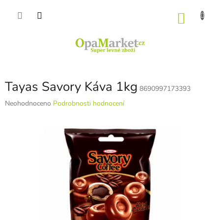
Přejít
na
NÁKU
obsah
KOŠÍK
Tayas Savory Káva 1kg
8690997173393
Průměrné
Neohodnoceno
Podrobnosti hodnocení
hodnocení
produktu
je
0,0
z
5
hvězdiček.