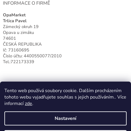
INFORMACE O FIRMĚ
OpaMarket
Trlica Pavel
Zámecký okruh 19
Opava u zimáku
74601
ČESKÁ REPUBLIKA
Ič: 73160695
Číslo účtu: 4400550077/2010
Tel.:722173339
Tento web používá soubory cookie. Dalším procházením
tohoto webu vyjadřujete souhlas s jejich používáním.. Více
informací
zde
.
Nastavení
Vytvořil Shoptet