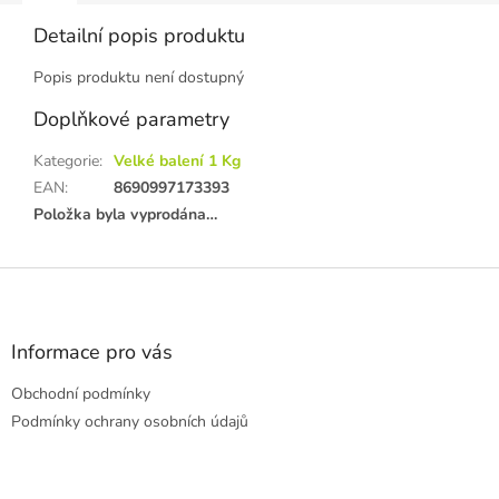
Detailní popis produktu
Popis produktu není dostupný
Doplňkové parametry
Kategorie
:
Velké balení 1 Kg
EAN
:
8690997173393
Položka byla vyprodána…
Z
á
p
a
Informace pro vás
t
Obchodní podmínky
í
Podmínky ochrany osobních údajů