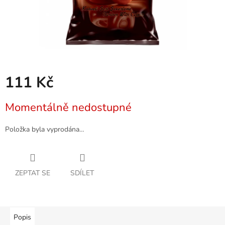
111 Kč
Měrná
Momentálně nedostupné
cena:
Položka byla vyprodána…
ZEPTAT SE
SDÍLET
Popis