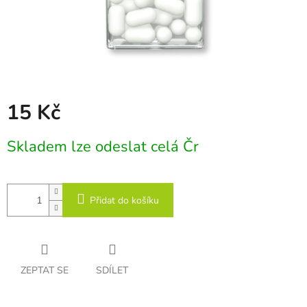
15 Kč
Měrná
Skladem lze odeslat celá Čr
cena:
Přidat do košíku
ZEPTAT SE
SDÍLET