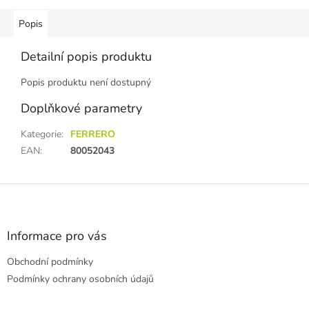
Popis
Detailní popis produktu
Popis produktu není dostupný
Doplňkové parametry
Kategorie
:
FERRERO
EAN
:
80052043
Z
á
p
a
Informace pro vás
t
Obchodní podmínky
í
Podmínky ochrany osobních údajů