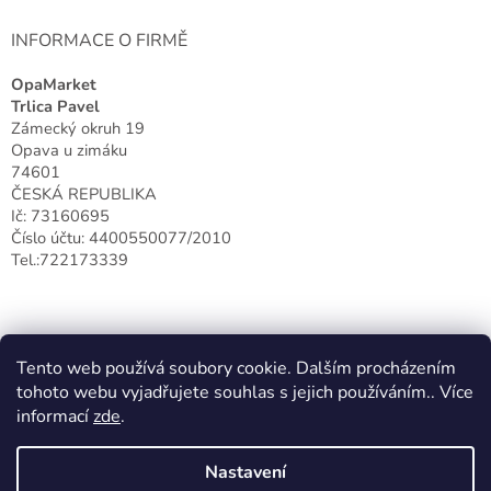
INFORMACE O FIRMĚ
OpaMarket
Trlica Pavel
Zámecký okruh 19
Opava u zimáku
74601
ČESKÁ REPUBLIKA
Ič: 73160695
Číslo účtu: 4400550077/2010
Tel.:722173339
Tento web používá soubory cookie. Dalším procházením
tohoto webu vyjadřujete souhlas s jejich používáním.. Více
informací
zde
.
Nastavení
Vytvořil Shoptet