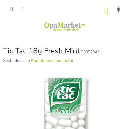
Přejít
na
NÁKU
obsah
KOŠÍK
Tic Tac 18g Fresh Mint
80052043
Průměrné
Neohodnoceno
Podrobnosti hodnocení
hodnocení
produktu
je
0,0
z
5
hvězdiček.