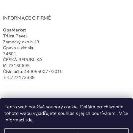
INFORMACE O FIRMĚ
OpaMarket
Trlica Pavel
Zámecký okruh 19
Opava u zimáku
74601
ČESKÁ REPUBLIKA
Ič: 73160695
Číslo účtu: 4400550077/2010
Tel.:722173339
Tento web používá soubory cookie. Dalším procházením
tohoto webu vyjadřujete souhlas s jejich používáním.. Více
informací
zde
.