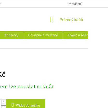
Ů
Přihlášení
NÁKUPNÍ
Prázdný košík
KOŠÍK
Konzervy
Chlazené a mražené
Ovoce a zelenina
Náp
Kč
em lze odeslat celá Čr
Přidat do košíku