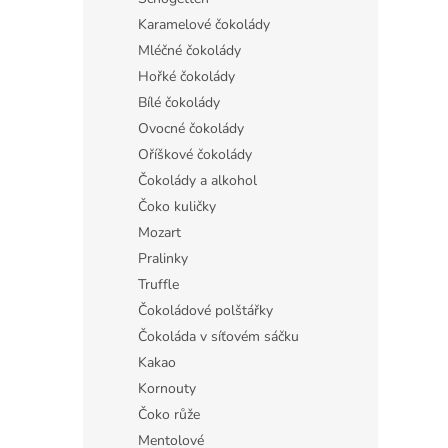
Karamelové čokolády
Mléčné čokolády
Hořké čokolády
Bílé čokolády
Ovocné čokolády
Oříškové čokolády
Čokolády a alkohol
Čoko kuličky
Mozart
Pralinky
Truffle
Čokoládové polštářky
Čokoláda v síťovém sáčku
Kakao
Kornouty
Čoko růže
Mentolové