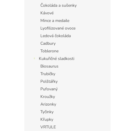
Čokoláda a sušenky
Kávové
Mince a medaile
Lyofilizované ovoce
Ledová čokoláda
Cadbury
Toblerone
Kukuřičné sladkosti
Biosaurus
Trubičky
Polštářky
Pufovaný
Kroužky
Arizonky
Tyčinky
Křupky
VRTULE