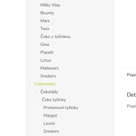
n
Milky Way
e
Bounty
l
Mars
Twix
Čoko s tyčinkou
Gina
Piacelli
Lotus
Maltesers
Popi
Snickers
Cukrovinky
Čokolády
Det
Čoko tyčinky
Popi
Proteinové tyčinky
Margot
Levné
Snickers