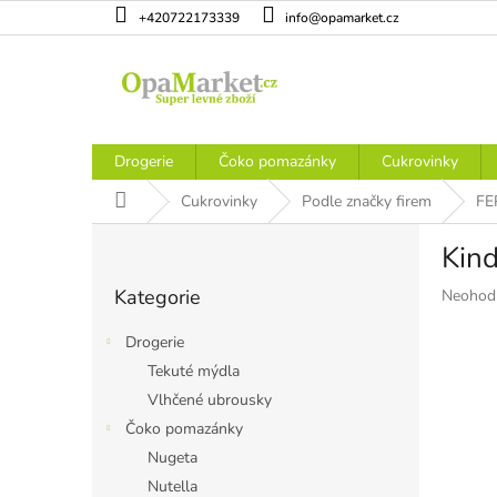
Přejít
+420722173339
info@opamarket.cz
na
obsah
Drogerie
Čoko pomazánky
Cukrovinky
Domů
Cukrovinky
Podle značky firem
FE
P
Kin
o
Přeskočit
s
Kategorie
Průměr
Neohod
kategorie
t
hodnoce
r
produkt
Drogerie
a
je
Tekuté mýdla
n
0,0
Vlhčené ubrousky
z
n
5
í
Čoko pomazánky
hvězdiče
p
Nugeta
a
Nutella