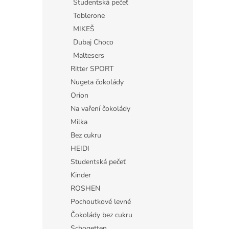
Studentská pečeť
Toblerone
MIKEŠ
Dubaj Choco
Maltesers
Ritter SPORT
Nugeta čokolády
Orion
Na vaření čokolády
Milka
Bez cukru
HEIDI
Studentská pečeť
Kinder
ROSHEN
Pochoutkové levné
Čokolády bez cukru
Schogetten