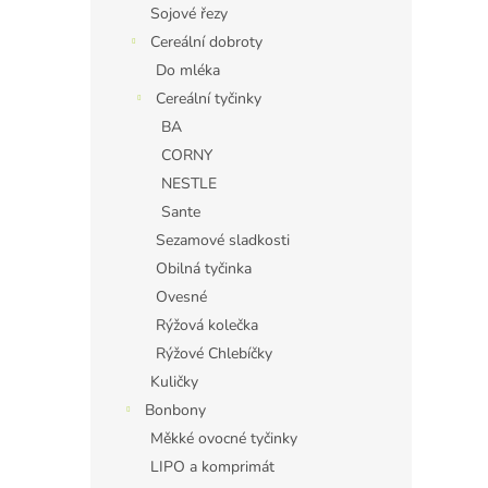
Sojové řezy
Cereální dobroty
Do mléka
Cereální tyčinky
BA
CORNY
NESTLE
Sante
Sezamové sladkosti
Obilná tyčinka
Ovesné
Rýžová kolečka
Rýžové Chlebíčky
Kuličky
Bonbony
Měkké ovocné tyčinky
LIPO a komprimát