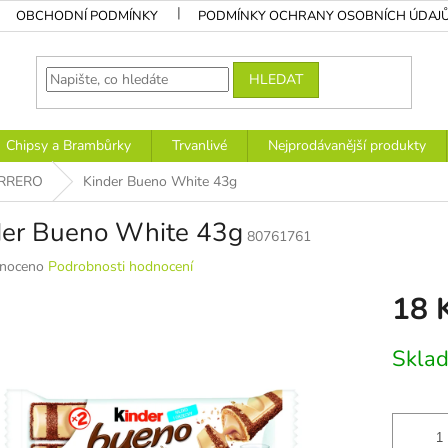
OBCHODNÍ PODMÍNKY
PODMÍNKY OCHRANY OSOBNÍCH ÚDAJ
HLEDAT
Chipsy a Brambůrky
Trvanlivé
Nejprodávanější produkty
RRERO
Kinder Bueno White 43g
der Bueno White 43g
80761761
né
noceno
Podrobnosti hodnocení
ní
18 
u
Měrná
Sklad
cena:
k.