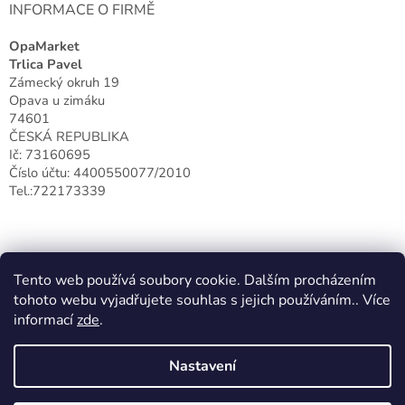
INFORMACE O FIRMĚ
OpaMarket
Trlica Pavel
Zámecký okruh 19
Opava u zimáku
74601
ČESKÁ REPUBLIKA
Ič: 73160695
Číslo účtu: 4400550077/2010
Tel.:722173339
Tento web používá soubory cookie. Dalším procházením
tohoto webu vyjadřujete souhlas s jejich používáním.. Více
informací
zde
.
Nastavení
Vytvořil Shoptet