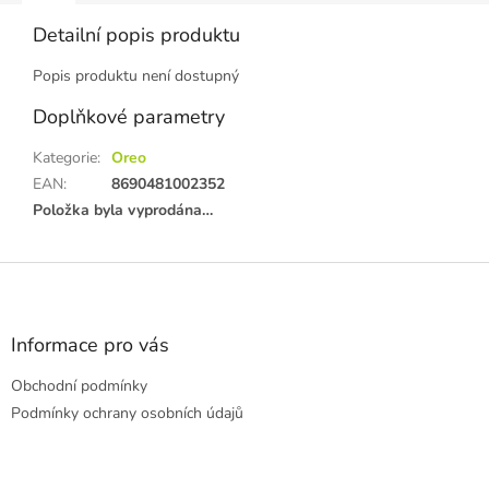
Detailní popis produktu
Popis produktu není dostupný
Doplňkové parametry
Kategorie
:
Oreo
EAN
:
8690481002352
Položka byla vyprodána…
Z
á
p
a
Informace pro vás
t
Obchodní podmínky
í
Podmínky ochrany osobních údajů