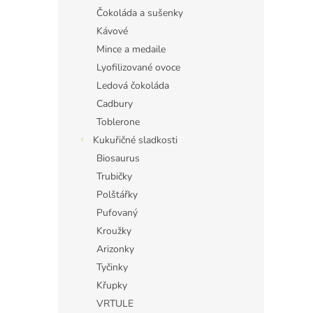
Čokoláda a sušenky
Kávové
Mince a medaile
Lyofilizované ovoce
Ledová čokoláda
Cadbury
Toblerone
Kukuřičné sladkosti
Biosaurus
Trubičky
Polštářky
Pufovaný
Kroužky
Arizonky
Tyčinky
Křupky
VRTULE