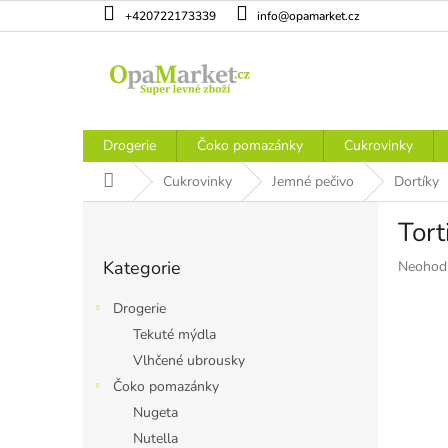
Přejít
+420722173339
info@opamarket.cz
na
obsah
Drogerie
Čoko pomazánky
Cukrovinky
Domů
Cukrovinky
Jemné pečivo
Dortíky
P
Tor
o
Přeskočit
s
Kategorie
Průměr
Neohod
kategorie
t
hodnoce
r
produkt
Drogerie
a
je
Tekuté mýdla
n
0,0
Vlhčené ubrousky
z
n
5
í
Čoko pomazánky
hvězdiče
p
Nugeta
a
Nutella