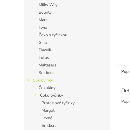
n
Milky Way
e
Bounty
l
Mars
Twix
Čoko s tyčinkou
Gina
Piacelli
Lotus
Maltesers
Popi
Snickers
Cukrovinky
Čokolády
Det
Čoko tyčinky
Popi
Proteinové tyčinky
Margot
Levné
Snickers