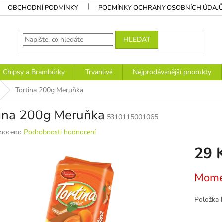
OBCHODNÍ PODMÍNKY
PODMÍNKY OCHRANY OSOBNÍCH ÚDAJ
HLEDAT
Chipsy a Brambůrky
Trvanlivé
Nejprodávanější produkty
Tortina 200g Meruňka
tina 200g Meruňka
5310115001065
né
noceno
Podrobnosti hodnocení
ní
29 
u
Měrná
Mome
cena:
k.
Položka 