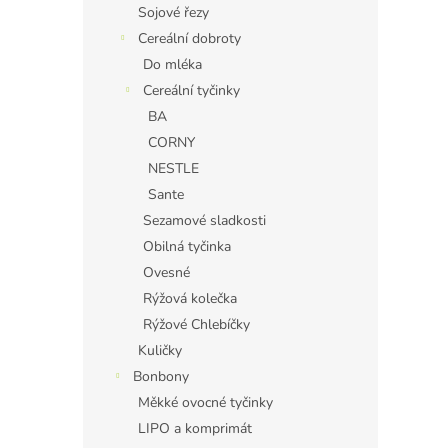
Sojové řezy
Cereální dobroty
Do mléka
Cereální tyčinky
BA
CORNY
NESTLE
Sante
Sezamové sladkosti
Obilná tyčinka
Ovesné
Rýžová kolečka
Rýžové Chlebíčky
Kuličky
Bonbony
Měkké ovocné tyčinky
LIPO a komprimát