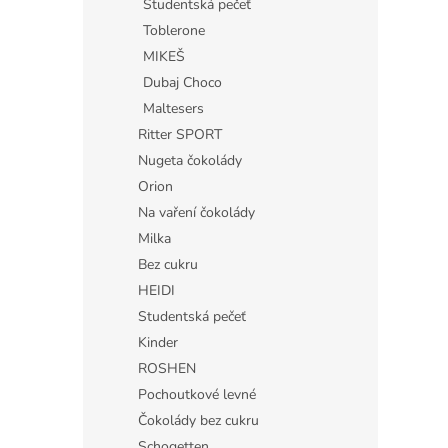
Studentská pečeť
Toblerone
MIKEŠ
Dubaj Choco
Maltesers
Ritter SPORT
Nugeta čokolády
Orion
Na vaření čokolády
Milka
Bez cukru
HEIDI
Studentská pečeť
Kinder
ROSHEN
Pochoutkové levné
Čokolády bez cukru
Schogetten