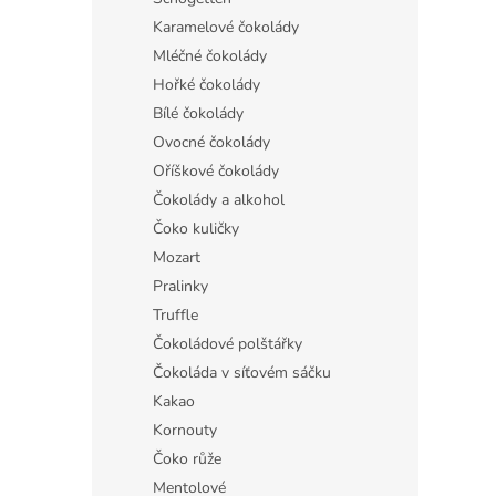
Karamelové čokolády
Mléčné čokolády
Hořké čokolády
Bílé čokolády
Ovocné čokolády
Oříškové čokolády
Čokolády a alkohol
Čoko kuličky
Mozart
Pralinky
Truffle
Čokoládové polštářky
Čokoláda v síťovém sáčku
Kakao
Kornouty
Čoko růže
Mentolové