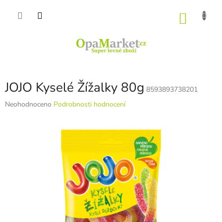
Přejít
na
NÁKU
obsah
KOŠÍK
JOJO Kyselé Žížalky 80g
8593893738201
Průměrné
Neohodnoceno
Podrobnosti hodnocení
hodnocení
produktu
je
0,0
z
5
hvězdiček.