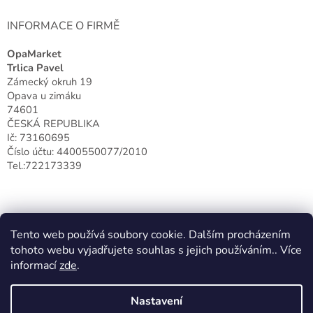
INFORMACE O FIRMĚ
OpaMarket
Trlica Pavel
Zámecký okruh 19
Opava u zimáku
74601
ČESKÁ REPUBLIKA
Ič: 73160695
Číslo účtu: 4400550077/2010
Tel.:722173339
Tento web používá soubory cookie. Dalším procházením
tohoto webu vyjadřujete souhlas s jejich používáním.. Více
informací
zde
.
Nastavení
Vytvořil Shoptet