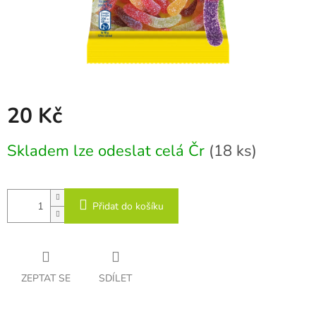
20 Kč
Měrná
Skladem lze odeslat celá Čr
(18 ks)
cena:
Přidat do košíku
ZEPTAT SE
SDÍLET