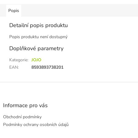
Popis
Detailní popis produktu
Popis produktu není dostupný
Doplňkové parametry
Kategorie
:
JOJO
EAN
:
8593893738201
Z
á
p
a
Informace pro vás
t
Obchodní podmínky
í
Podmínky ochrany osobních údajů