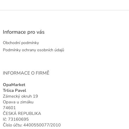
Z
á
p
a
Informace pro vás
t
Obchodní podmínky
í
Podmínky ochrany osobních údajů
INFORMACE O FIRMĚ
OpaMarket
Trlica Pavel
Zámecký okruh 19
Opava u zimáku
74601
ČESKÁ REPUBLIKA
Ič: 73160695
Číslo účtu: 4400550077/2010