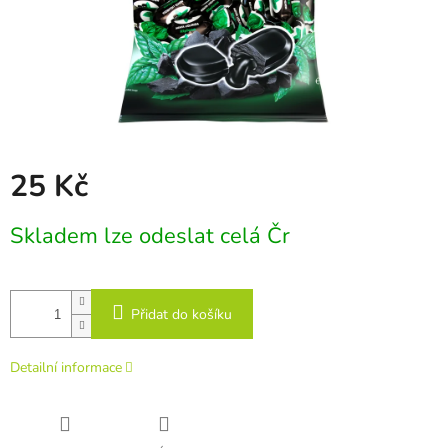
25 Kč
Měrná
Skladem lze odeslat celá Čr
cena:
Přidat do košíku
Detailní informace