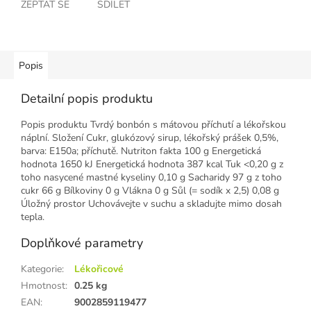
ZEPTAT SE
SDÍLET
Popis
Detailní popis produktu
Popis produktu
Tvrdý bonbón s mátovou příchutí a lékořskou
náplní.
Složení
Cukr, glukózový sirup, lékořský prášek 0,5%,
barva: E150a;
příchutě.
Nutriton fakta 100 g
Energetická
hodnota 1650 kJ
Energetická hodnota 387 kcal
Tuk <0,20 g
z
toho nasycené mastné kyseliny 0,10 g
Sacharidy 97 g
z toho
cukr 66 g
Bílkoviny 0 g
Vlákna 0 g
Sůl (= sodík x 2,5) 0,08 g
Úložný prostor
Uchovávejte v suchu a skladujte mimo dosah
tepla.
Doplňkové parametry
Kategorie
:
Lékořicové
Hmotnost
:
0.25 kg
EAN
:
9002859119477