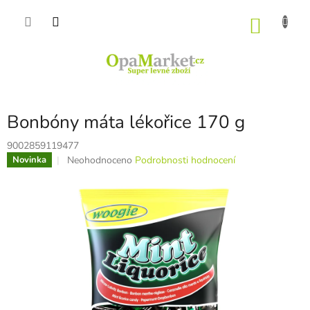
Přejít
na
NÁKU
obsah
KOŠÍK
Bonbóny máta lékořice 170 g
9002859119477
Průměrné
Neohodnoceno
Podrobnosti hodnocení
Novinka
hodnocení
produktu
je
0,0
z
5
hvězdiček.