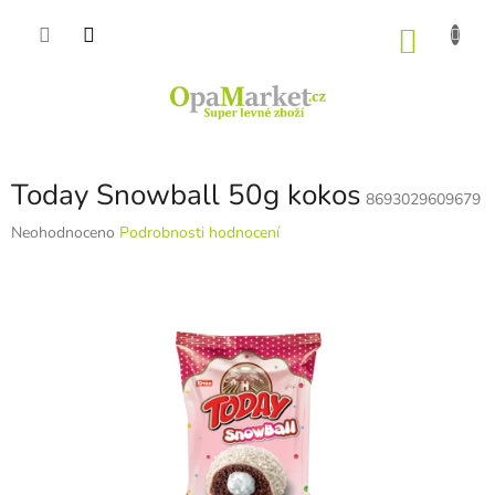
Přejít
na
NÁKU
obsah
KOŠÍK
Today Snowball 50g kokos
8693029609679
Průměrné
Neohodnoceno
Podrobnosti hodnocení
hodnocení
produktu
je
0,0
z
5
hvězdiček.