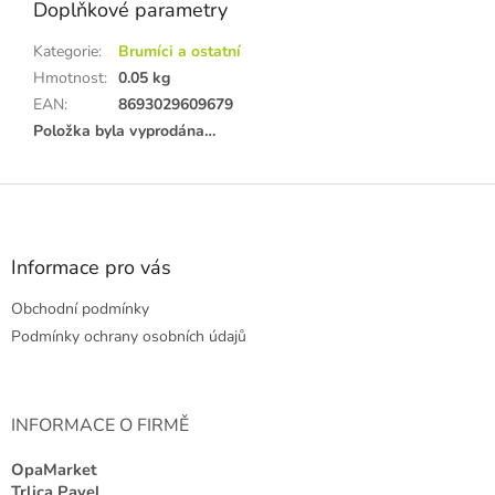
Doplňkové parametry
Kategorie
:
Brumíci a ostatní
Hmotnost
:
0.05 kg
EAN
:
8693029609679
Položka byla vyprodána…
Z
á
p
a
Informace pro vás
t
Obchodní podmínky
í
Podmínky ochrany osobních údajů
INFORMACE O FIRMĚ
OpaMarket
Trlica Pavel