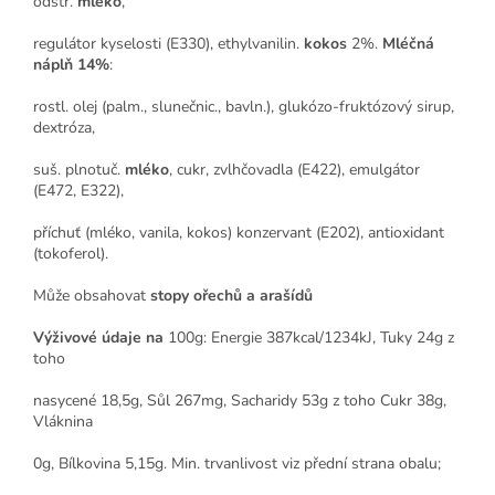
odstř.
mléko
,
regulátor kyselosti (E330), ethylvanilin.
kokos
2%.
Mléčná
náplň 14%
:
rostl. olej (palm., slunečnic., bavln.), glukózo-fruktózový sirup,
dextróza,
suš. plnotuč.
mléko
, cukr, zvlhčovadla (E422), emulgátor
(E472, E322),
příchuť (mléko, vanila, kokos) konzervant (E202), antioxidant
(tokoferol).
Může obsahovat
stopy ořechů a arašídů
Výživové
údaje na
100g: Energie 387kcal/1234kJ, Tuky 24g z
toho
nasycené 18,5g, Sůl 267mg, Sacharidy 53g z toho Cukr 38g,
Vláknina
0g, Bílkovina 5,15g. Min. trvanlivost viz přední strana obalu;