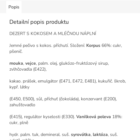
Popis
Detailní popis produktu
DEZERT S KOKOSEM A MLÉČNOU NÁPLNÍ
Jemné pečivo s kokos. příchutí. Složení:
Korpus
66%: cukr,
pšenič.
mouka
,
vejce
, palm. olej, glukózo-fruktózový sirup,
zvlhčovadla (E422),
kakao. prášek, emulgátor (E471, E472, E481), kukuřič. škrob,
kypř. látky
(E450, E500), sůl, příchuť (čokoláda), konzervant (E200),
zahušťovadlo
(E415), regulátor kyselosti (E330).
Vanilková poleva
18%:
cukr, plně
hydr. palm. tuk, demineral. suš.
syrovátka
,
laktóza
, suš.