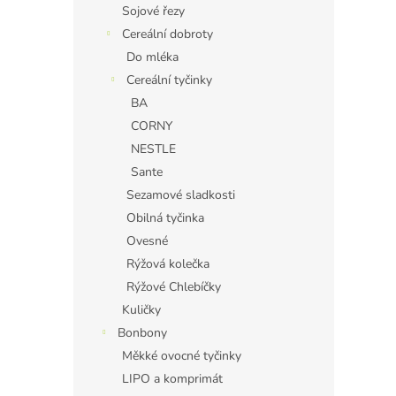
Sojové řezy
Cereální dobroty
Do mléka
Cereální tyčinky
BA
CORNY
NESTLE
Sante
Sezamové sladkosti
Obilná tyčinka
Ovesné
Rýžová kolečka
Rýžové Chlebíčky
Kuličky
Bonbony
Měkké ovocné tyčinky
LIPO a komprimát