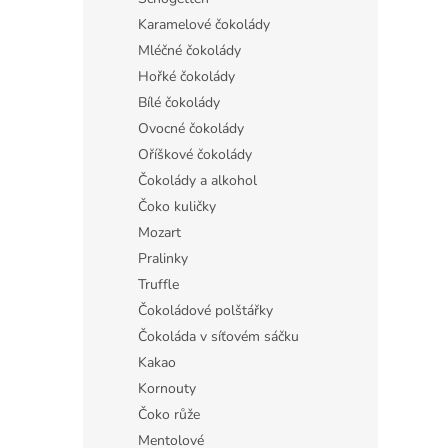
Karamelové čokolády
Mléčné čokolády
Hořké čokolády
Bílé čokolády
Ovocné čokolády
Oříškové čokolády
Čokolády a alkohol
Čoko kuličky
Mozart
Pralinky
Truffle
Čokoládové polštářky
Čokoláda v síťovém sáčku
Kakao
Kornouty
Čoko růže
Mentolové