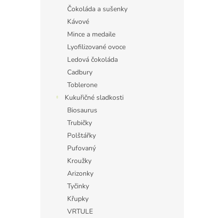
Čokoláda a sušenky
Kávové
Mince a medaile
Lyofilizované ovoce
Ledová čokoláda
Cadbury
Toblerone
Kukuřičné sladkosti
Biosaurus
Trubičky
Polštářky
Pufovaný
Kroužky
Arizonky
Tyčinky
Křupky
VRTULE