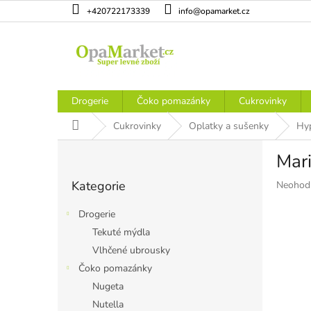
Přejít
+420722173339
info@opamarket.cz
na
obsah
Drogerie
Čoko pomazánky
Cukrovinky
Domů
Cukrovinky
Oplatky a sušenky
Hyp
P
Mari
o
Přeskočit
s
Kategorie
Průměr
Neohod
kategorie
t
hodnoce
r
produkt
Drogerie
a
je
Tekuté mýdla
n
0,0
Vlhčené ubrousky
z
n
5
í
Čoko pomazánky
hvězdiče
p
Nugeta
a
Nutella