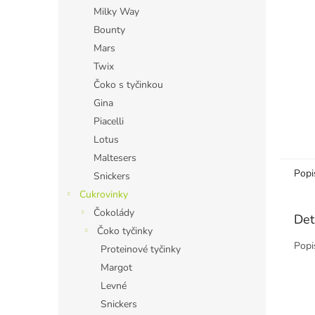
n
Milky Way
e
Bounty
l
Mars
Twix
Čoko s tyčinkou
Gina
Piacelli
Lotus
Maltesers
Popi
Snickers
Cukrovinky
Čokolády
Det
Čoko tyčinky
Popi
Proteinové tyčinky
Margot
Levné
Snickers