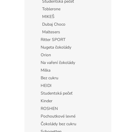
Studentská pečeť
Toblerone
MIKEŠ
Dubaj Choco
Maltesers
Ritter SPORT
Nugeta čokolády
Orion
Na vaření čokolády
Milka
Bez cukru
HEIDI
Studentská pečeť
Kinder
ROSHEN
Pochoutkové levné
Čokolády bez cukru
Schogetten