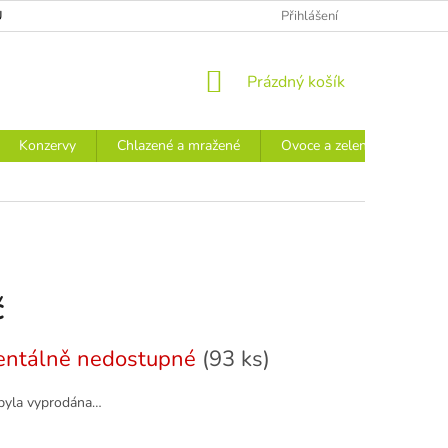
Ů
Přihlášení
NÁKUPNÍ
Prázdný košík
KOŠÍK
Konzervy
Chlazené a mražené
Ovoce a zelenina
Náp
č
ntálně nedostupné
(93 ks)
byla vyprodána…