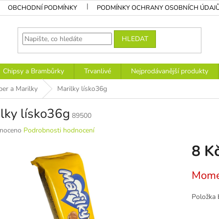
OBCHODNÍ PODMÍNKY
PODMÍNKY OCHRANY OSOBNÍCH ÚDAJ
HLEDAT
Chipsy a Brambůrky
Trvanlivé
Nejprodávanější produkty
er a Marilky
Marilky lísko36g
lky lísko36g
89500
né
noceno
Podrobnosti hodnocení
ní
8 K
u
Měrná
Mome
cena:
k.
Položka 