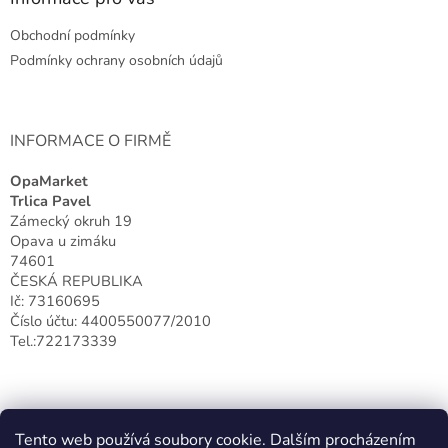
t
Obchodní podmínky
í
Podmínky ochrany osobních údajů
INFORMACE O FIRMĚ
OpaMarket
Trlica Pavel
Zámecký okruh 19
Opava u zimáku
74601
ČESKÁ REPUBLIKA
Ič: 73160695
Číslo účtu: 4400550077/2010
Tel.:722173339
Tento web používá soubory cookie. Dalším procházením