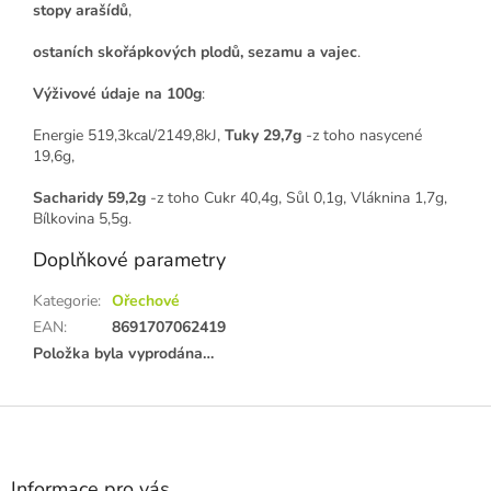
stopy arašídů
,
ostaních skořápkových plodů, sezamu a vajec
.
Výživové
údaje na 100g
:
Energie 519,3kcal/2149,8kJ,
Tuky 29,7g
-z toho nasycené
19,6g,
Sacharidy 59,2g
-z toho Cukr 40,4g, Sůl 0,1g, Vláknina 1,7g,
Bílkovina 5,5g.
Doplňkové parametry
Kategorie
:
Ořechové
EAN
:
8691707062419
Položka byla vyprodána…
Z
á
p
a
Informace pro vás