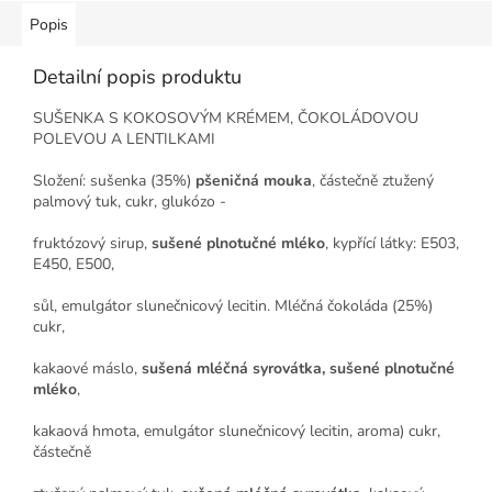
Popis
Detailní popis produktu
SUŠENKA S KOKOSOVÝM KRÉMEM, ČOKOLÁDOVOU
POLEVOU A LENTILKAMI
Složení: sušenka (35%)
pšeničná mouka
, částečně ztužený
palmový tuk, cukr, glukózo -
fruktózový sirup,
sušené plnotučné mléko
, kypřící látky: E503,
E450, E500,
sůl, emulgátor slunečnicový lecitin. Mléčná čokoláda (25%)
cukr,
kakaové máslo,
sušená mléčná syrovátka, sušené plnotučné
mléko
,
kakaová hmota, emulgátor slunečnicový lecitin, aroma) cukr,
částečně