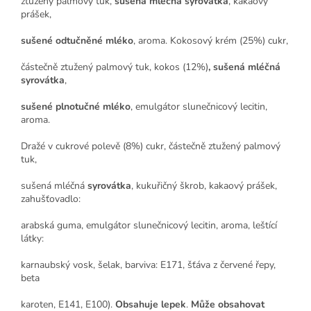
ztužený palmový tuk,
sušená mléčná syrovátka
, kakaový
prášek,
sušené odtučněné mléko
, aroma. Kokosový krém (25%) cukr,
částečně ztužený palmový tuk, kokos (12%)
, sušená mléčná
syrovátka
,
sušené plnotučné mléko
, emulgátor slunečnicový lecitin,
aroma.
Dražé v cukrové polevě (8%) cukr, částečně ztužený palmový
tuk,
sušená mléčná
syrovátka
, kukuřičný škrob, kakaový prášek,
zahušťovadlo:
arabská guma, emulgátor slunečnicový lecitin, aroma, leštící
látky:
karnaubský vosk, šelak, barviva: E171, šťáva z červené řepy,
beta
karoten, E141, E100).
Obsahuje lepek
.
Může obsahovat